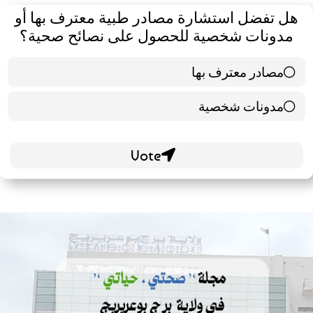
هل تفضل استشارة مصادر طبية معترف بها أو
مدونات شخصية للحصول على نصائح صحية؟
مصادر معترف بها
39 ( 65 % )
مدونات شخصية
21 ( 35 % )