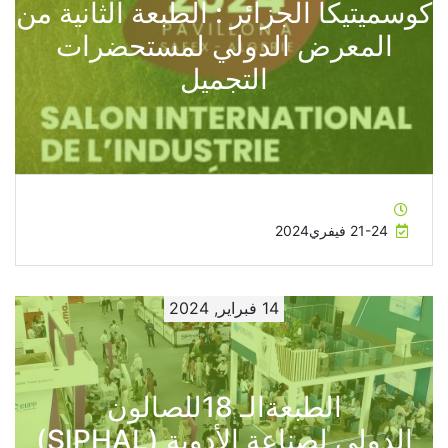
كوسميتيكا الجزائر : الطبعة الثانية من
المعرض الدولي لمستحضرات
التجميل
21-24 فيفري2024
14 فبراير, 2024
الطبعةالـ 18للصالون
الدولي لصناعة الأدوية (SIPHAL)