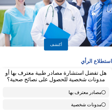
أكتشف
استطلاع الرأي
هل تفضل استشارة مصادر طبية معترف بها أو
مدونات شخصية للحصول على نصائح صحية؟
مصادر معترف بها
39 ( 65 % )
مدونات شخصية
21 ( 35 % )