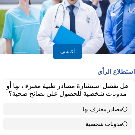
أكتشف
استطلاع الرأي
هل تفضل استشارة مصادر طبية معترف بها أو
مدونات شخصية للحصول على نصائح صحية؟
مصادر معترف بها
39 ( 65 % )
مدونات شخصية
21 ( 35 % )