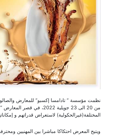
المختلفة(غيرالحكولية) لاستعراض قدراتهم و إمكاناته