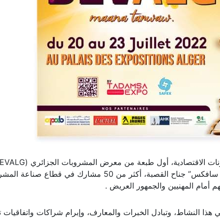
من 20 الى 23 جويلية 2022، في قصر المعارض ” سافكس” جناح القصبة، أكثر من 50 مشارك في قطاع 
م أمام المهنيين والجمهور العريض .