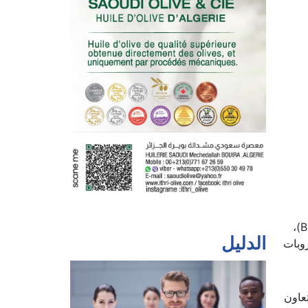
نظمت مؤسسة ” تادامسا إكسبو” للمعارض والصالونات الاقتصادية، أول طبعة من معرض المشروبات الجزائري (BEVALG)،
صناعة المشروبات
الدليل