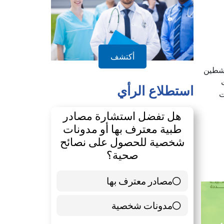
عاون
اشطين
أكتشف
ت
استطلاع الرأي
هل تفضل استشارة مصادر
طبية معترف بها أو مدونات
شخصية للحصول على نصائح
صحية؟
مصادر معترف بها
39 ( 65 % )