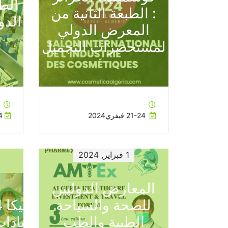
كوسميتيكا الجزائر
: الطبعة الثانية من
الدو
المعرض الدولي
لمستحضرات التجميل
21-24 فيفري2024
14 - 7
1 فبراير, 2024
المعارض الدوليين
للصحة والسياحة