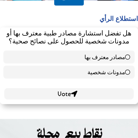
استطلاع الرأي
هل تفضل استشارة مصادر طبية معترف بها أو
مدونات شخصية للحصول على نصائح صحية؟
مصادر معترف بها
39 ( 65 % )
مدونات شخصية
21 ( 35 % )