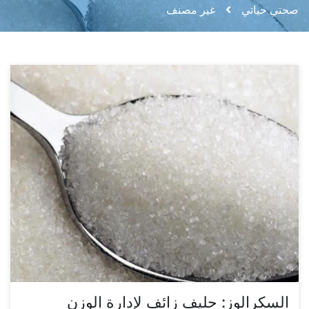
صحتي حياتي
غير مصنف
السكرالوز: حليف زائف لإدارة الوزن