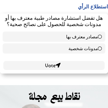
استطلاع الرأي
هل تفضل استشارة مصادر طبية معترف بها أو
مدونات شخصية للحصول على نصائح صحية؟
مصادر معترف بها
39 ( 65 % )
مدونات شخصية
21 ( 35 % )