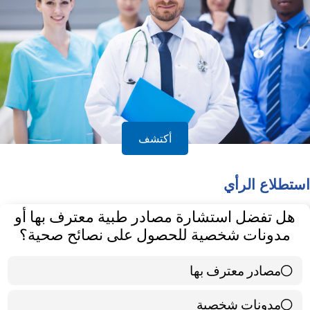
أكتشف
استطلاع الرأي
هل تفضل استشارة مصادر طبية معترف بها أو
مدونات شخصية للحصول على نصائح صحية؟
مصادر معترف بها
39 ( 65 % )
مدونات شخصية
21 ( 35 % )