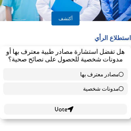
أكتشف
استطلاع الرأي
هل تفضل استشارة مصادر طبية معترف بها أو
مدونات شخصية للحصول على نصائح صحية؟
مصادر معترف بها
39 ( 65 % )
مدونات شخصية
21 ( 35 % )