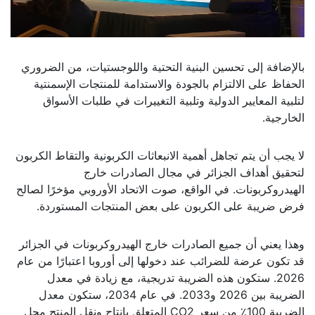
بالإضافة إلى تحسين البنية التحتية واللوجستيات، من الضروري
الحفاظ على الالتزام بالجودة والاستدامة للمنتجات الإسمنتية
لتلبية المعايير الدولية وتلبية التغييرات في طلبات الأسواق
الخارجية.
لا يجب أن يتم تجاهل أهمية الانبعاثات الكربونية والتقاط الكربون
لتحقيق أهداف الجزائر في مجال الصادرات خارج
الهيدروكربونات. في الواقع، صوت الاتحاد الأوروبي مؤخرًا لصالح
فرض ضريبة على الكربون على بعض المنتجات المستوردة.
وهذا يعني أن جميع الصادرات خارج الهيدروكربونات في الجزائر
قد تكون عرضة للضرائب عند دخولها إلى أوروبا اعتبارًا من عام
2026. ستكون هذه الضريبة تدريجية، مع زيادة في معدل
الضريبة بين 2026 و2033. في عام 2034، ستكون معدل
الضريبة 100٪ من سعر CO2 المتعلق بإنتاج ونقل المنتج محل