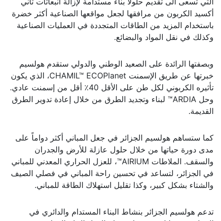
التي تسعى الى تقديم حلولا بناء مستدامة لإزالة انبعاثات ثاني
أكسيد الكربون من مرافقها لجعل مواقعها الصناعية أكثر خضرة
باستخدام المزيد من الطاقات المتجددة في العمليات الصناعية
وكذلك في نقل المواد والبضائع.
وبصفتها الرائدة على الصعيد الوطني والدولي ستقدم هولسيم
خبرتها عن طريق الإسمنت CHAMIL™ ECOPlanet، الذي يكون
تأثيره الكربوني لكل طن على الأقل 40٪ أقل من إسمنت عادي.
وحل ARDIA™ لبناء وتجديد الطرق من خلال إعادة تدوير الطرق
القديمة.
كما ستساهم هولسيم الجزائر في جعل المباني أكثر دواماً على
مدى دورة حياتها من خلال حلول عازلة للأرض والجدران
والسقف. الملاطات AIRIUM™، للعزل الحراري المعدني للمباني
في الجزائر، لتساعد في تحسين راحة المباني في فصلي الصيف
والشتاء بشكل كبير، وكذا تقليل استهلاك الطاقة للمباني.
تدعم هولسيم الجزائر بنشاط البناء المستدام والدائري في