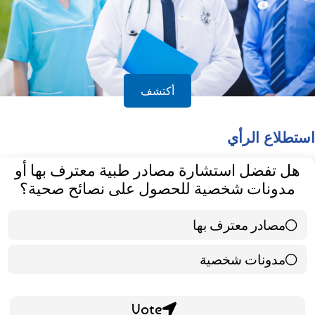
أكتشف
استطلاع الرأي
هل تفضل استشارة مصادر طبية معترف بها أو
مدونات شخصية للحصول على نصائح صحية؟
مصادر معترف بها
39 ( 65 % )
مدونات شخصية
21 ( 35 % )