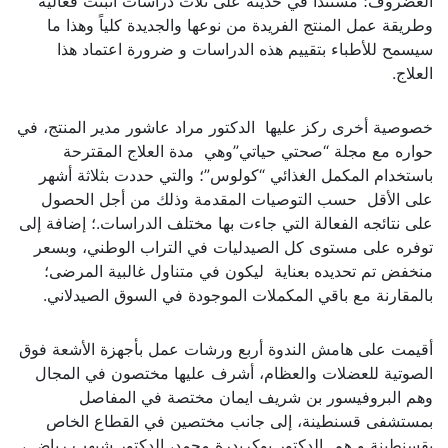
الغضروف؛ مستندا في حديثه على ثلاث دراسات أثبتت فعالية
وطريقة عمل المنتج الفريدة من نوعها والجديدة كلياً وهذا ما
سيسمح للأطباء بتقييم هذه الدراسات و ضرورة اعتماد هذا
العلاج.
خصوصية أخرى ركز عليها الدكتور مراد عاشور مدير المنتج، في
حواره مع مجلة “صحتي حياتي”وهي مدة العلاج المقترحة
باستخدام المكمل الغذائي “كولوس”؛ والتي حددت بثلاثة أشهر
على الأقل حسب التوصيات المقدمة وذلك من أجل الحصول
على نتائجه الفعالة التي جاءت بها مختلف الدراسات.؛ إضافة إلى
توفره على مستوى كل الصيدليات في التراب الوطني، وبسعر
منخفض تم تحديده بعناية ليكون في متناول غالبية المرضى؛
بالمقارنة مع باقي المكملات الموجودة في السوق الصيدلاني.
أقيمت على هامش الندوة أربع ورشات عمل بأجهزة الأشعة فوق
الصوتية للعضلات والعظام، أشرف عليها مختصون في المجال
وهم البروفيسور بن شريف ايمان مختصة في المفاصل
بمستشفى قسنطينة، إلى جانب مختصين في القطاع الخاص
بقسنطينة و هم الدكتور بوكريدرة محمد، الدكتور شيهب رياض ،