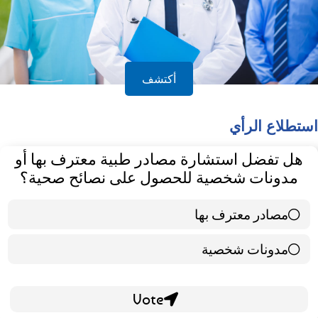
أكتشف
استطلاع الرأي
هل تفضل استشارة مصادر طبية معترف بها أو
مدونات شخصية للحصول على نصائح صحية؟
مصادر معترف بها
39 ( 65 % )
مدونات شخصية
21 ( 35 % )