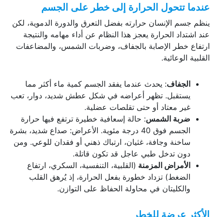
عندما تتحول الحرارة إلى خطر على الجسم
ينظم جسم الإنسان حرارته بفضل التعرق والدورة الدموية، لكن
عند اشتداد الحرارة يعجز هذا النظام عن أداء مهامه والنتيجة
ارتفاع خطر الإصابة بالجفاف، وضربات الشمس، والمضاعفات
القلبية الوعائية.
الجفاف
: يحدث عندما يفقد الجسم كمية ماء أكثر مما
يستقبل. تظهر أعراضه في شكل عطش شديد، دوار، تعب
غير معتاد أو حتى تقلصات عضلية.
ضربة الشمس
: حالة إسعافية خطيرة ترتفع فيها حرارة
الجسم فوق 40 درجة مئوية. الأعراض: صداع شديد، بشرة
ساخنة وجافة، غثيان، ارتباك ذهني أو فقدان للوعي. ومن
دون تدخل طبي عاجل قد تكون قاتلة.
الأمراض المزمنة
(القلبية، التنفسية، السكري، ارتفاع
الضغط) تزداد خطورة بفعل الحرارة، إذ يُرهق القلب
والكليتان في محاولة الحفاظ على التوازن.
الأكثر عرضة للخطر