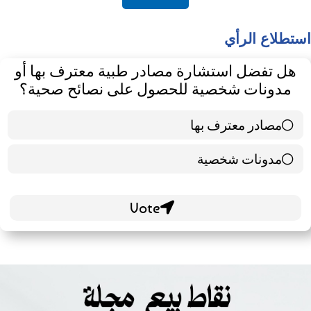
أكتشف
استطلاع الرأي
هل تفضل استشارة مصادر طبية معترف بها أو
مدونات شخصية للحصول على نصائح صحية؟
مصادر معترف بها
39 ( 65 % )
مدونات شخصية
21 ( 35 % )