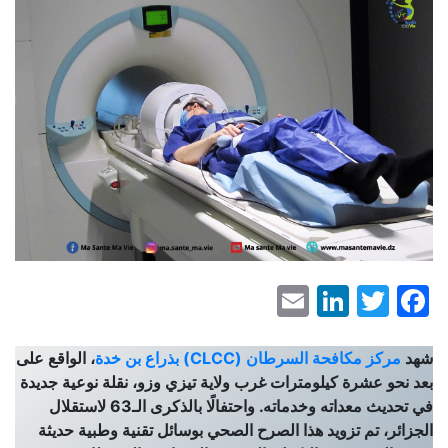
LinkedIn
Email
Facebook
Twitter
شهد
مركز مكافحة السرطان (CLCC) بذراع بن خدة
، الواقع على
بعد نحو عشرة كيلومترات غرب ولاية تيزي وزو، نقلة نوعية جديدة
في تحديث معداته وخدماته. واحتفالًا بالذكرى الـ63 لاستقلال
الجزائر، تم تزويد هذا الصرح الصحي بوسائل تقنية وطبية حديثة