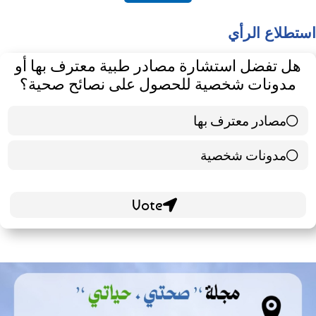
استطلاع الرأي
هل تفضل استشارة مصادر طبية معترف بها أو
مدونات شخصية للحصول على نصائح صحية؟
مصادر معترف بها
39 ( 65 % )
مدونات شخصية
21 ( 35 % )