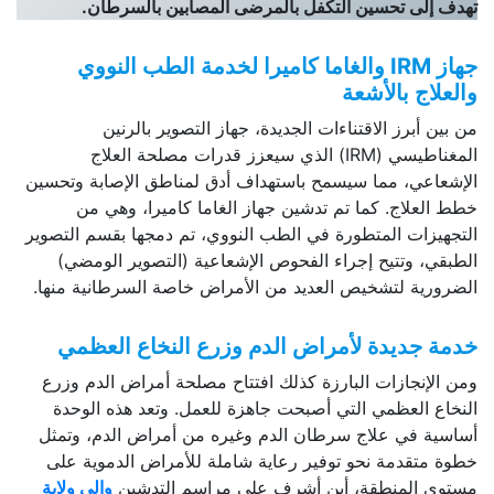
تهدف إلى تحسين التكفل بالمرضى المصابين بالسرطان.
جهاز
IRM
والغاما كاميرا لخدمة الطب النووي
والعلاج بالأشعة
من بين أبرز الاقتناءات الجديدة، جهاز التصوير بالرنين
المغناطيسي (IRM) الذي سيعزز قدرات مصلحة العلاج
الإشعاعي، مما سيسمح باستهداف أدق لمناطق الإصابة وتحسين
خطط العلاج. كما تم تدشين جهاز الغاما كاميرا، وهي من
التجهيزات المتطورة في الطب النووي، تم دمجها بقسم التصوير
الطبقي، وتتيح إجراء الفحوص الإشعاعية (التصوير الومضي)
الضرورية لتشخيص العديد من الأمراض خاصة السرطانية منها.
خدمة جديدة لأمراض الدم وزرع النخاع العظمي
ومن الإنجازات البارزة كذلك افتتاح مصلحة أمراض الدم وزرع
النخاع العظمي التي أصبحت جاهزة للعمل. وتعد هذه الوحدة
أساسية في علاج سرطان الدم وغيره من أمراض الدم، وتمثل
خطوة متقدمة نحو توفير رعاية شاملة للأمراض الدموية على
مستوى المنطقة، أين أشرف على مراسم التدشين
والي ولاية