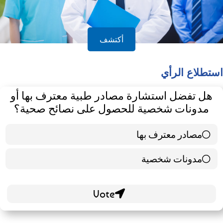
أكتشف
استطلاع الرأي
هل تفضل استشارة مصادر طبية معترف بها أو
مدونات شخصية للحصول على نصائح صحية؟
مصادر معترف بها
39 ( 65 % )
مدونات شخصية
21 ( 35 % )