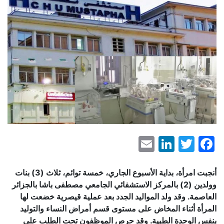
LinkedIn
Email
Facebook
Twitter
أنجبت امرأة، بداية الأسبوع الجاري، خمسة توائم، ثلاث (3) بنات
وولدين (2) بالمركز الاستشفائي الجامعي مصطفى باشا بالجزائر
العاصمة. وقد ولد المواليد الجدد بعد عملية قيصرية خضعت لها
المرأة أثناء المخاض على مستوى قسم أمراض النساء والتوليد
بنفس الوحدة الطبية. وقد حرص الموظفون تحت الطلب على