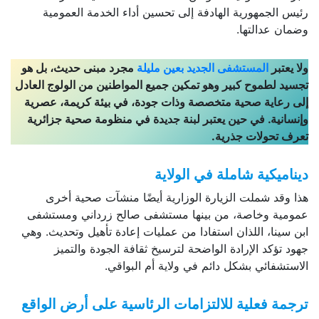
رئيس الجمهورية الهادفة إلى تحسين أداء الخدمة العمومية
وضمان عدالتها.
ولا يعتبر
المستشفى الجديد بعين مليلة
مجرد مبنى حديث، بل هو
تجسيد لطموح كبير وهو تمكين جميع المواطنين من الولوج العادل
إلى رعاية صحية متخصصة وذات جودة، في بيئة كريمة، عصرية
وإنسانية. في حين يعتبر لبنة جديدة في منظومة صحية جزائرية
تعرف تحولات جذرية.
ديناميكية شاملة في الولاية
هذا وقد شملت الزيارة الوزارية أيضًا منشآت صحية أخرى
عمومية وخاصة، من بينها مستشفى صالح زرداني ومستشفى
ابن سينا، اللذان استفادا من عمليات إعادة تأهيل وتحديث. وهي
جهود تؤكد الإرادة الواضحة لترسيخ ثقافة الجودة والتميز
الاستشفائي بشكل دائم في ولاية أم البواقي.
ترجمة فعلية للالتزامات الرئاسية على أرض الواقع