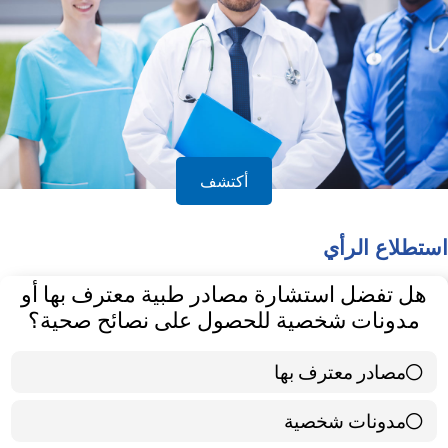
أكتشف
استطلاع الرأي
هل تفضل استشارة مصادر طبية معترف بها أو
مدونات شخصية للحصول على نصائح صحية؟
مصادر معترف بها
39 ( 65 % )
مدونات شخصية
21 ( 35 % )