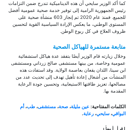
كما أكد الوزير سايحي أن هذه الديناميكية تندرج ضمن التزامات
رئيس الجمهورية الرامية إلى توفير خدمة صحية عمومية أفضل
للجميع. فمنذ عام 2020 تم إنجاز 603 منشأة صحية على
المستوى الوطني، ما يعكس الإرادة السياسية القوية لتحسين
ظروف العلاج في كل ربوع الوطن.
متابعة مستمرة للهياكل الصحية
وخلال زيارته قام الوزير أيضًا بتفقد عدة هياكل استشفائية
عمومية وخاصة، من بينها مستشفى صالح زرداني ومستشفى
ابن سينا، اللذان يقعان بعاصمة الولاية. وقد استفادت هذه
المنشآت من أشغال إعادة تأهيل تهدف إلى تحديث عدد من
مصالحها، تعزيز طاقتها الاستيعابية، وتحسين جودة الرعاية
المقدمة بها.
الكلمات المفتاحية:
عين مليلة
،
صحة
،
مستشفى
،
طب
،
أم
البواقي
،
سايحي
،
رعاية
.
إقرأ أيضاً: