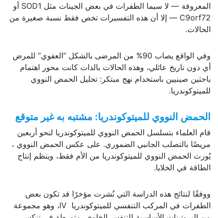
المعروفة — لا سيما الطفرات في بعض الجينات مثل SOD1 أو
C9orf72 — إلا أن هذه التفسيرات تخص فقط نسبة صغيرة من
الحالات.
وفي الواقع يصاب 90% من المرضى بالشكل “العفوي” للمرض
أي دون تاريخ عائلي، وهذه الحالات بالذات كانت محور اهتمام
باحثين صينيين باستخدام نهج مبتكر: تحليل الحمض النووي
للميتوكوندريا.
الحمض النووي للميتوكوندريا: مشتبه به غير متوقع
قام العلماء بتسلسل الحمض النووي للميتوكوندريا لنحو أربعين
مريضًا بالتصلب الجانبي الضموري. على عكس الحمض النووي ،
يُورث الحمض النووي للميتوكوندريا من الأم فقط، وينظم إنتاج
الطاقة في الخلايا.
ووفقًا لنتائج هذه الدراسة التي نُشرت مؤخرًا قد تكون بعض
الطفرات في المركب التنفسي للميتوكوندريا IV، وهو مجموعة
من البروتينات الأساسية للتنفس الخلوي، متورطة في تنكس