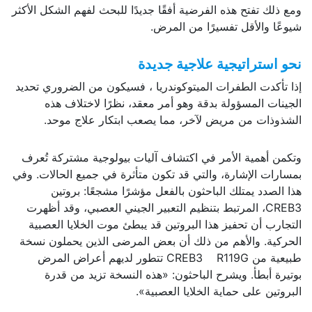
ومع ذلك تفتح هذه الفرضية أفقًا جديدًا للبحث لفهم الشكل الأكثر
شيوعًا والأقل تفسيرًا من المرض.
نحو استراتيجية علاجية جديدة
إذا تأكدت الطفرات الميتوكوندريا ، فسيكون من الضروري تحديد
الجينات المسؤولة بدقة وهو أمر معقد، نظرًا لاختلاف هذه
الشذوذات من مريض لآخر، مما يصعب ابتكار علاج موحد.
وتكمن أهمية الأمر في اكتشاف آليات بيولوجية مشتركة تُعرف
بمسارات الإشارة، والتي قد تكون متأثرة في جميع الحالات. وفي
هذا الصدد يمتلك الباحثون بالفعل مؤشرًا مشجعًا: بروتين
CREB3، المرتبط بتنظيم التعبير الجيني العصبي، وقد أظهرت
التجارب أن تحفيز هذا البروتين قد يبطئ موت الخلايا العصبية
الحركية. والأهم من ذلك أن بعض المرضى الذين يحملون نسخة
طبيعية من CREB3 R119G تتطور لديهم أعراض المرض
بوتيرة أبطأ. ويشرح الباحثون: «هذه النسخة تزيد من قدرة
البروتين على حماية الخلايا العصبية».