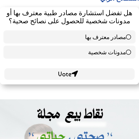
هل تفضل استشارة مصادر طبية معترف بها أو
مدونات شخصية للحصول على نصائح صحية؟
مصادر معترف بها
39 ( 65 % )
مدونات شخصية
21 ( 35 % )