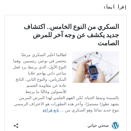
إقرأ أيضاً: