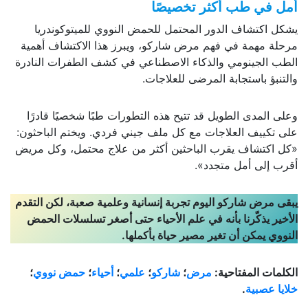
أمل في طب أكثر تخصيصًا
يشكل اكتشاف الدور المحتمل للحمض النووي للميتوكوندريا
مرحلة مهمة في فهم مرض شاركو، ويبرز هذا الاكتشاف أهمية
الطب الجينومي والذكاء الاصطناعي في كشف الطفرات النادرة
والتنبؤ باستجابة المرضى للعلاجات.
وعلى المدى الطويل قد تتيح هذه التطورات طبًا شخصيًا قادرًا
على تكييف العلاجات مع كل ملف جيني فردي. ويختم الباحثون:
«كل اكتشاف يقرب الباحثين أكثر من علاج محتمل، وكل مريض
أقرب إلى أمل متجدد».
يبقى مرض شاركو اليوم تجربة إنسانية وعلمية صعبة، لكن التقدم
الأخير يذكّرنا بأنه في علم الأحياء حتى أصغر تسلسلات الحمض
النووي يمكن أن تغير مصير حياة بأكملها.
الكلمات المفتاحية:
مرض
؛
شاركو
؛
علمي
؛
أحياء
؛
حمض نووي
؛
خلايا عصبية
.