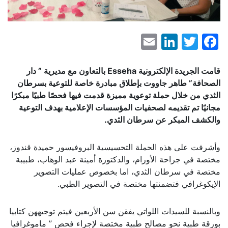
LinkedIn
Email
Facebook
Twitter
قامت الجريدة الإلكترونية
Esseha
بالتعاون مع مديرية ” دار
الصحافة” طاهر جاووت بإطلاق مبادرة خاصة
للتوعية بسرطان
الثدي
من خلال حملة توعوية مميزة قدمت فيها
فحصًا طبيًا مبكرًا
مجانيًا تم تقديمه لصحفيات المؤسسات الإعلامية بهدف التوعية
والكشف المبكر عن سرطان الثدي
.
وأشرفت على هذه الحملة التحسيسية البروفيسور حميدة قندوز،
مختصة في جراحة الأورام، والدكتورة أمينة عبد الوهاب، طبيبة
مختصة في سرطان الثدي، اما بخصوص عمليات التصوير
الإيكوغرافي فتضمنتها مختصة في التصوير الطبي.
وبالنسبة للسيدات اللواتي يفقن سن الأربعين فيتم توجيههن كتابيا
بورقة طبية نحو مصالح طبية مختصة لإجراء فحص ” ماموغرافيا