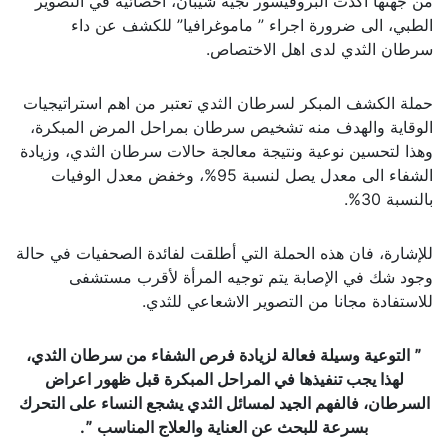
من جهتها أكدت البروفيسور نجية شيبان، اخصائية في التصوير
الطبي، الى ضرورة اجراء ” ماموغرافيا” للكشف عن داء
سرطان الثدي لدى اهل الاختصاص.
حملة الكشف المبكر لسرطان الثدي تعتبر من اهم استراتيجيات
الوقاية والهدف منه تشخيص سرطان بمراحل المرض المبكرة،
وهذا لتحسين نوعية ونتيجة معالجة حالات سرطان الثدي، وزيادة
الشفاء الى معدل يصل لنسبة 95%، وخفض معدل الوفيات
بالنسبة 30%.
للإشارة، فان هذه الحملة التي أطلقت لفائدة الصحفيات في حالة
وجود شك في الإصابة يتم توجيه المرأة لأقرب مستشفى
للاستفادة مجانا من التصوير الاشعاعي للثدي.
ˮ التوعية
وسيلة فعالة لزيادة فرص الشفاء من سرطان الثدي،
لهذا يجب تنفيذها في المراحل المبكرة قبل ظهور اعراض
السرطان، فالفهم الجيد لمسائل الثدي يشجع النساء على التحرك
بسرعة للبحث عن العناية والعلاج المناسب
ˮ
.