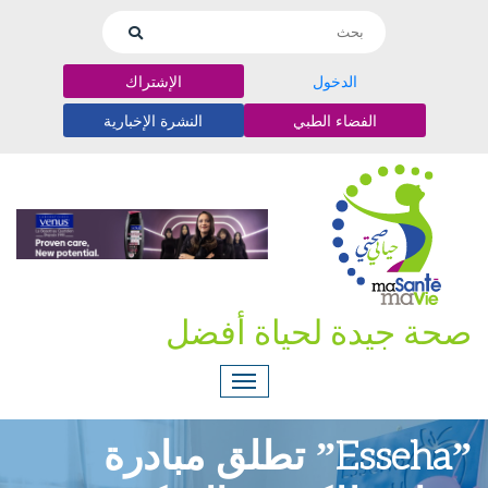
الدخول
الإشتراك
الفضاء الطبي
النشرة الإخبارية
صحة جيدة لحياة أفضل
ˮEssehaˮ تطلق مبادرة