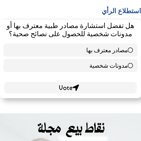
استطلاع الرأي
هل تفضل استشارة مصادر طبية معترف بها أو
مدونات شخصية للحصول على نصائح صحية؟
مصادر معترف بها
39 ( 65 % )
مدونات شخصية
21 ( 35 % )