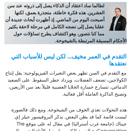
لطالما ساد اعتقاد أن الذكاء يصل إلى ذروته عند سن
العشرين. هذه فكرة خاطئة، متجذرة بعمق، لكنها
أصبحت اليوم من الماضي. إذ أظهرت أبحاث جديدة أن
عقلنا يصل إلى نضجه الكامل في مرحلة لاحقة بكثير
مما كنا نتصور، وهو اكتشاف يطرح تساؤلات حول
الأحكام المسبقة المرتبطة بالشيخوخة.
التقدم في العمر مخيف… لكن ليس للأسباب التي
نعتقدها
مع التقدم في السن تظهر بعض التغيرات الفيزيولوجية: يقل إنتاج
الكولاجين، تضعف العضلات، ويزداد خطر السقوط. على الصعيد
الدماغي، تتسارع خسارة الخلايا العصبية قليلاً بعد سن الأربعين،
وتصبح الذاكرة العاملة أقل فعالية.
هذه التحولات تغذي الخوف من الشيخوخة. ومع ذلك فالصورة
ليست قاتمة كما قد يظن البعض. يذكر البروفيسور جيلز إي.
جيناك (جامعة غرب أستراليا) في مقال له على موقع The
Conversation: «بالنسبة للكثير منا، يصل الأداء النفسي إلى