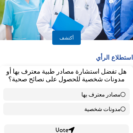
أكتشف
استطلاع الرأي
هل تفضل استشارة مصادر طبية معترف بها أو
مدونات شخصية للحصول على نصائح صحية؟
مصادر معترف بها
39 ( 65 % )
مدونات شخصية
21 ( 35 % )