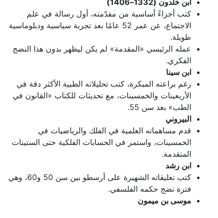
ابن خلدون (1332–1406)
كتب أجزاءً أساسية من مقدّمته، أول رسالة في علم
الاجتماع، عن عمر 52 عامًا بعد تجربة سياسية ودبلوماسية
طويلة.
عمله الرئيسي «المقدمة» لم يكن ليظهر بدون هذا النضج
الفكري.
ابن سينا
رغم براعته المبكرة، كتب تحليلاته الطبية الأكثر دقة في
الأربعينات والخمسينات، مع تحديثات للكتاب «القانون في
الطب» بعد سن 55.
البيروني
قدم مساهماته العلمية في الفلك والرياضيات في
الخمسينات، واستمر في الحسابات الفلكية حتى الستينات
المتقدمة.
ابن رشد
كتب تعليقاته الشهيرة على أرسطو بين سن 50 و60، وهي
فترة نضج حكمه الفلسفي.
موسى بن ميمون