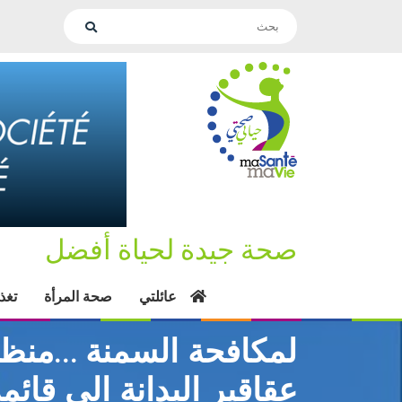
صحة جيدة لحياة أفضل
عائلتي
صحة المرأة
تغذ
لمكافحة السمنة …منظمة
عقاقير البدانة الى قائم