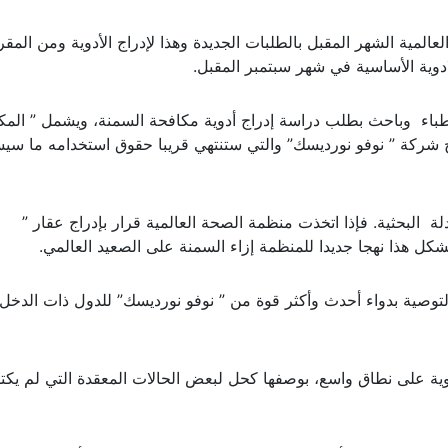
ية الشهر المقبل بالطلبات الجديدة وهذا لإدراج الأدوية ومن المقر
وية الأساسية في شهر سبتمبر المقبل.
 تقدم باحثين في الولايات المتحدة من بينهم 3 أطباء وباحث بطلب دراسة إدراج أدوية مكافحة السمنة، ويشمل ” 
تاج شركة ” نوفو نورديسك” والتي ستنتهي قريبا حقوق استخدامه ما سي
ة البحثية. فإذا اتخذت منظمة الصحة العالمية قرار بإدراج عقار ”
يشكل هذا نهجا جديدا للمنظمة إزاء السمنة على الصعيد العالمي.
لتوصية بدواء أحدث وأكثر قوة من ” نوفو نورديسك” للدول ذات الدخل
وية على نطاق واسع، بوصفها كحل لبعض الحالات المعقدة التي لم يكت