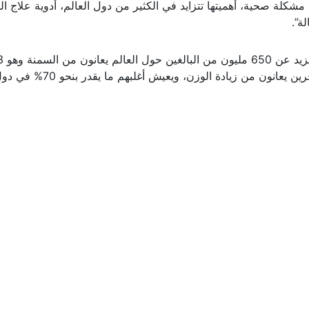
كلة صحية، أهميتها تتزايد في الكثير من دول العالم، أدوية علاج ا
لة”.
ما سجل عام 1975، ويوجد ما يقدر نحو 1.3 مليار آخرين يعانون من زيادة الوزن، ويعيش أغلبهم ما يقدر بن