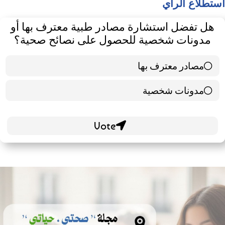
استطلاع الرأي
هل تفضل استشارة مصادر طبية معترف بها أو
مدونات شخصية للحصول على نصائح صحية؟
مصادر معترف بها
39 ( 65 % )
مدونات شخصية
21 ( 35 % )