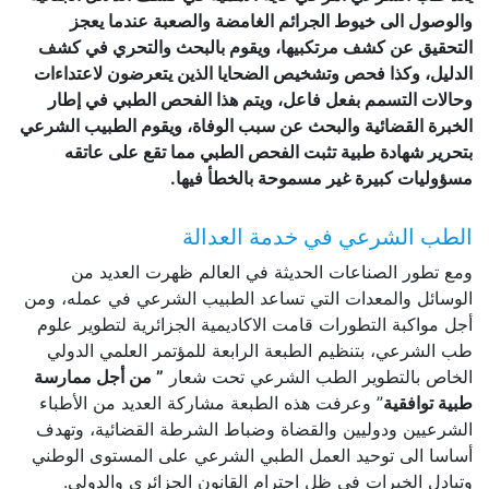
والوصول الى خيوط الجرائم الغامضة والصعبة عندما يعجز
التحقيق عن كشف مرتكبيها، ويقوم بالبحث والتحري في كشف
الدليل، وكذا فحص وتشخيص الضحايا الذين يتعرضون لاعتداءات
وحالات التسمم بفعل فاعل، ويتم هذا الفحص الطبي في إطار
الخبرة القضائية والبحث عن سبب الوفاة، ويقوم الطبيب الشرعي
بتحرير شهادة طبية تثبت الفحص الطبي مما تقع على عاتقه
مسؤوليات كبيرة غير مسموحة بالخطأ فيها.
الطب الشرعي في خدمة العدالة
ومع تطور الصناعات الحديثة في العالم ظهرت العديد من
الوسائل والمعدات التي تساعد الطبيب الشرعي في عمله، ومن
أجل مواكبة التطورات قامت الاكاديمية الجزائرية لتطوير علوم
طب الشرعي، بتنظيم الطبعة الرابعة للمؤتمر العلمي الدولي
الخاص بالتطوير الطب الشرعي تحت شعار
” من أجل ممارسة
طبية توافقية
” وعرفت هذه الطبعة مشاركة العديد من الأطباء
الشرعيين ودوليين والقضاة وضباط الشرطة القضائية، وتهدف
أساسا الى توحيد العمل الطبي الشرعي على المستوى الوطني
وتبادل الخبرات في ظل احترام القانون الجزائري والدولي.