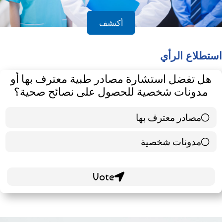
أكتشف
استطلاع الرأي
هل تفضل استشارة مصادر طبية معترف بها أو
مدونات شخصية للحصول على نصائح صحية؟
مصادر معترف بها
39 ( 65 % )
مدونات شخصية
21 ( 35 % )