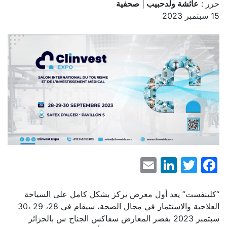
حرر :
عائشة ولدحبيب
|
صحفية
15 سبتمبر 2023
LinkedIn
Email
Facebook
Twitter
“كلينفست” يعد أول معرض يركز بشكل كامل على السياحة
العلاجية والاستثمار في مجال الصحة، سيقام في 28، 29 ،30
سبتمبر 2023 بقصر المعارض سفاكس الجناح س بالجزائر