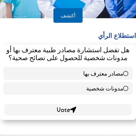
أكتشف
استطلاع الرأي
هل تفضل استشارة مصادر طبية معترف بها أو
مدونات شخصية للحصول على نصائح صحية؟
مصادر معترف بها
39 ( 65 % )
مدونات شخصية
21 ( 35 % )