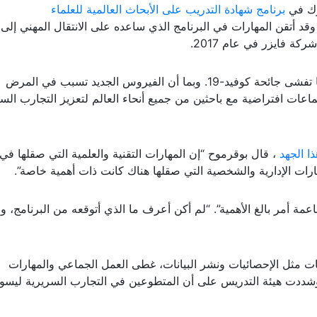
رك في
برنامج شهادة التدريب على الأبحاث العالمية للعلماء
GCSR) التابع لـ OEE في عام 2014. وقد أتقن المهارات في البرنامج الذي ساعده على الانتقال المهني إلى
 فايزر في عام 2017.
لعب تدريب HMS دورًا أكبر في حياته المهنية عندما تفشى جائحة كوفيد-19. وبما أن الفيروس الجديد تسبب في المرض
عات افتراضية مع باحثين من جميع أنحاء العالم لتعزيز التجارب السر
ا الجهد
، قال بوقرموح “إن المهارات التقنية والعلمية التي صقلها في
اعمة أمر بالغ الأهمية”. “لم أكن أعرف ما الذي أتوقعه من البرنامج، و
ت مثل الإحصائيات ونشر البيانات، غطى العمل الجماعي والمهارات
 وشددت هيئة التدريس على أن المتطوعين في التجارب السريرية ليسو