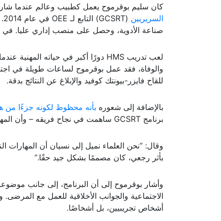
السريرية
كان سليم بوقرموح يعمل كطبيب وعالم عندما شا
السريريين
(T
صناعة الأدوية، وحصل على منصب إداري عليا. في شركة
والوفاة، فقد عمل بوقرموح لساعات طويلة في اجتما
للقاح فايزر-بيونتك كوفيد والإبلاغ عن النتائج بدقة.
بالإضافة إلى شعوره
بأنه محظوظ لكونه جزءًا من هذ
برنامج GCSRT ساهمت في نجاح فريقه – وأن المهارات الإدارية والشخصية التي صقلها هناك كانت ذات أهمية خاصة”.
وقال: “نحن العلماء نميل إلى نسيان أن المهارات الن
بأثر رجعي، كان مصممًا بشكل جيد حقًا.”
وأشار بوقرموح إلى أن البرنامج، إلى جانب موضوعا
الاجتماعية والجوانب الأخلاقية للعمل مع المرضى.
أشخاص تجريبيين، بل أشخاصًا.