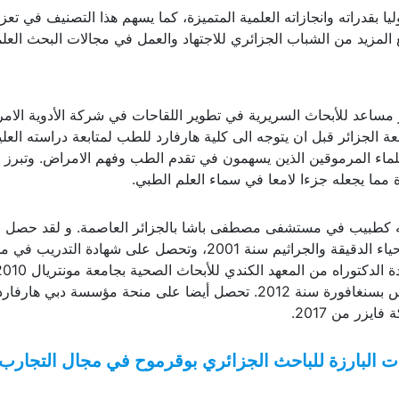
يا بقدراته وانجازاته العلمية المتميزة، كما يسهم هذا التصنيف في تعزي
 المزيد من الشباب الجزائري للاجتهاد والعمل في مجالات البحث العل
عد للأبحاث السريرية في تطوير اللقاحات في شركة الأدوية الامر
الجزائر قبل ان يتوجه الى كلية هارفارد للطب لمتابعة دراسته العلي
لماء المرموقين الذين يسهمون في تقدم الطب وفهم الامراض. وتبرز
مما يجعله جزءا لامعا في سماء العلم الطبي.
رته كطبيب في مستشفى مصطفى باشا بالجزائر العاصمة. و لقد حصل 
دكتوراه في الدراسات الطبية متخصصة في علم الاحياء الدقيقة والجراثيم سنة 2001، وتحصل على شهادة التدر
العلم أنه عمل في مركز أبحاث لمعهد ماساتشوستس بسنغافورة سنة 2012. تحصل أيضا على منحة مؤسسة دبي هارفار
 البارزة للباحث الجزائري بوقرموح في مجال التجارب