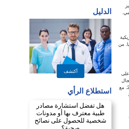
ز
مي.
الدليل
يكية
ا. من
على
يب في مجال
أكتشف
علم الاحياء من فرنسا عام 2003. ويملك أيضا شهادة الدكتوراه من المعهد الكندي للأبحاث الصحية بجامعة مونتريال 2010. مع
د
استطلاع الرأي
هل تفضل استشارة مصادر