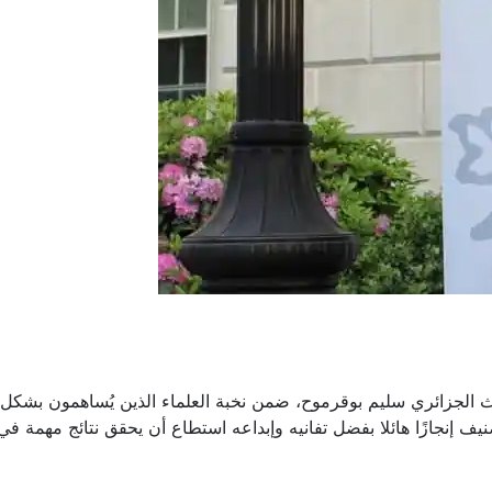
ث الجزائري سليم بوقرموح، ضمن نخبة العلماء الذين يُساهمون بشكل
ف إنجازًا هائلا بفضل تفانيه وإبداعه استطاع أن يحقق نتائج مهمة ف