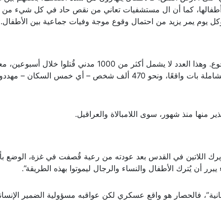
م أطفالها، كما أن ال مستشفيات تعاني من نقص حاد في كل شيء من 
وكل يوم يمر يزيد من احتمال وقوع موجة وفيات جماعية بين الأطفال.
في غضون ثلاثة أيام فقط، توفي 21 طفلًا بسبب الجوع. وهذا العدد لا يشمل أكثر من 1000 مدني قُتلوا 
أثناء محاولتهم البحث عن الطعام. فشبح المجاعة الشاملة بات واقعًا، ونحو 470 ألف شخص – أي خمس السكان – م
ذير منها منذ شهور، سوى اللامبالاة والعراقيل.
طريرك اللاتين في القدس بعد عودته من رعية قُصفت في غزة، الوضع بأن
 يبرر أن يُترك الأطفال والنساء والرجال ليموتوا بهذه الطريقة”.
نسانية”، فالحصار هو واقع عسكري لكن عواقبه مسؤولية الضمير الإنسان