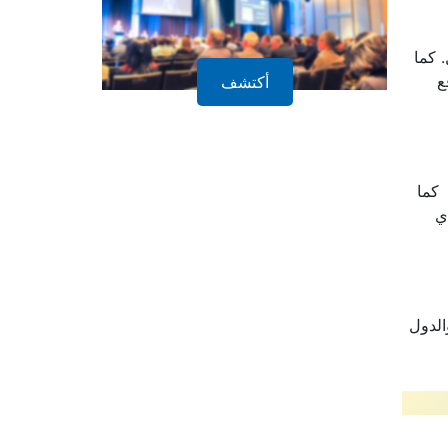
شامل. كما
ع
أكتشف
 كما
ي
الدول