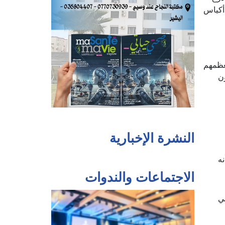
أكياس
خلال أسبوعين، معظمهم
هددون
النشرة الإخبارية
ه
الاجتماعات والندوات
ي