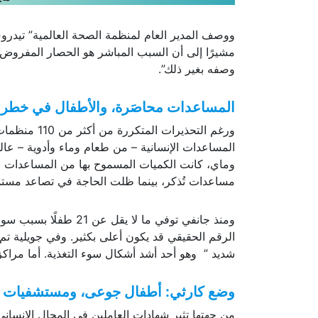
ووصف المدير العام لمنظمة الصحة العالمية” تيدرو
وصفه بغير ذلك”.
المساعدات محاصَرة، والأطفال في خطر 
ورغم التحذير
المساعدات الإنسانية – من طعام وماء وأدوية – عالق
مساعدات تُذكر، بينما ظلت الحاجة في تصاعد مستم
ومنذ جانفي توفي ما لا 
شديد ” وهو أحد أشد أشكال سوء التغذية. أما مراكز
وضع كارثي: أطفال جوعى، ومستشفيات م
من جهتها تثير شهادات العاملين في المجال الإنسا