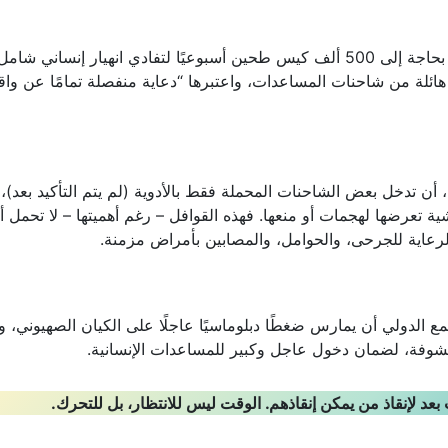
وكشف مكتب الإعلام الحكومي في غزة أن القطاع بحاجة إلى 500 ألف كيس طحين أسبوعيًا لتفادي انهيار إنساني 
 هائلة من شاحنات المساعدات، واعتبرها “دعاية منفصلة تمامًا عن واق
 تدخل بعض الشاحنات المحملة فقط بالأدوية (لم يتم التأكيد بعد)،
 تعرضها لهجمات أو منعها. فهذه القوافل – رغم أهميتها – لا تحمل أ
لرعاية للجرحى، والحوامل، والمصابين بأمراض مزمنة.
ع الدولي أن يمارس ضغطًا دبلوماسيًا عاجلًا على الكيان الصهيوني، و
لمكشوفة، لضمان دخول عاجل وكبير للمساعدات الإنسانية.
بعد لإنقاذ من يمكن إنقاذهم. الوقت ليس للانتظار، بل للتحرك.