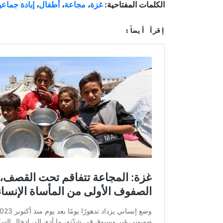
الكلمات المفتاحية:
غزة
،
مجاعة
،
أطفال
،
إبادة جماعي
إقرأ أيضاً: