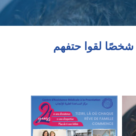
زة: مجاعة جماعية وأزمة إنسانية غير مسبوقة، و115 شخصًا لقوا حتفهم