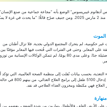
س أدهانوم غيبريسوس” الوضع بأنه “مجاعة جماعية من صنع الإنسان”،
مشيرًا إلى أن السبب المباشر هو الحصار المفروض منذ 2 مارس 2025. ومن جنيف صرّح قائلًا: “ما يحدث في غزة لا
الموت
ات المتكررة من أكثر من 110 منظمات غير حكومية، لم يتحرك المجتمع الدولي بجدية. فلا تزال أطنان من
ة على المعابر. وحتى في الفترات التي فُتحت فيها المعابر مؤقتًا بي
وماي، كانت الكميات المسموح بها من المساعدات ضئيلة جدًا. وعلى مدى 80 يومًا، لم تتمكن الوكالات الإنسانية من
ر.
يقل عن 21 طفلًا بسبب سوء التغذية، بحسب بيانات نُقلت إلى منظمة الصحة العالمية، التي تؤكد 
الرقم الحقيقي قد يكون أعلى بكثير. وفي جويلية تم إدخال 5100 طفل إلى 
 العلاج فهي مكتظة ومخزون الغذاء العلاجي قد نفد.
نهارة
ني على الأرض القلق، فالأطفال ينهارون من شدة الضعف، بعضهم بين أ