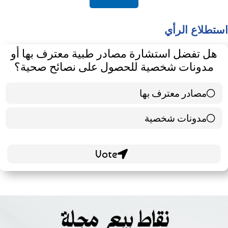
أكتشف
استطلاع الرأي
هل تفضل استشارة مصادر طبية معترف بها أو
مدونات شخصية للحصول على نصائح صحية؟
مصادر معترف بها
39 ( 65 % )
مدونات شخصية
21 ( 35 % )