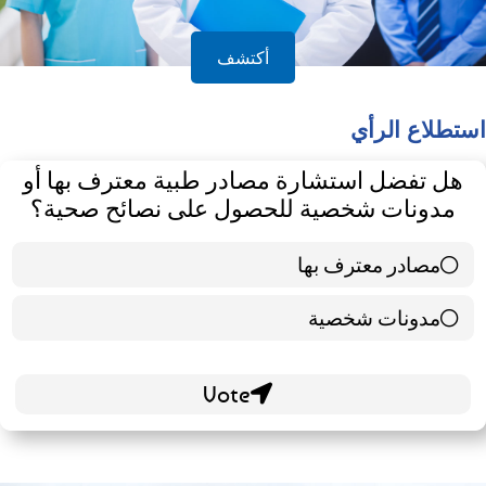
أكتشف
استطلاع الرأي
هل تفضل استشارة مصادر طبية معترف بها أو
مدونات شخصية للحصول على نصائح صحية؟
مصادر معترف بها
39 ( 65 % )
مدونات شخصية
21 ( 35 % )