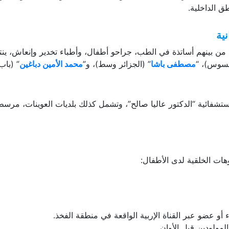
 العلاجات الجراحية المتخصصة، وتقليل التنقلات نحو العاصمة، وتحسين
ق الداخلية.
ية
نيًا في مجال الصحة من بينهم أساتذة في الطب، جراحو أطفال، وأطباء تخدير وإنعاش، ي
مسوس)، “
مصطفى باشا
” (الجزائر وسط)، و”
محمد الأمين دباغين
” (باب
تشفائية “الدكتور عاليا صالح”، وتشمل كذلك بلديات العوينات، مرسط
هات الخلقية لدى الأطفال:
 أو عضو عبر القناة الإربية الواقعة في منطقة الفخذ.