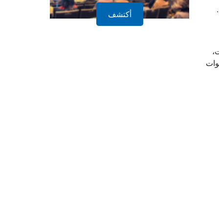
أكتشف
،
وات