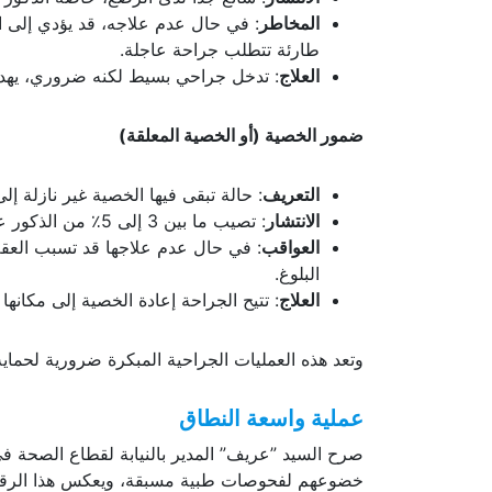
الانتشار
: شائع جدًا لدى الرضع، خاصة الذكور ا
المخاطر
: في حال عدم علاجه، قد يؤدي إلى اخ
طارئة تتطلب جراحة عاجلة.
العلاج
: تدخل جراحي بسيط لكنه ضروري، يهدف
ضمور الخصية (أو الخصية المعلقة)
التعريف
: حالة تبقى فيها الخصية غير نازلة 
الانتشار
: تصيب ما بين 3 إلى 5٪ من الذكور عند الولادة، ويمكن أن تستمر في حال عدم معالجتها في الوقت المناسب.
العواقب
: في حال عدم علاجها قد تسبب العق
البلوغ.
العلاج
: تتيح الجراحة إعادة الخصية إلى مكانها
وتعد هذه العمليات الجراحية المبكرة ضرورية لحماية
عملية واسعة النطاق