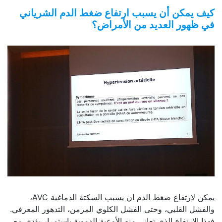
كيف يمكن أن يسبب ارتفاع ضغط الدم الشرياني
في ظهور العديد من الأمراض؟
يمكن لارتفاع ضغط الدم ان يسبب السكتة الدماغية AVC،
والفشل القلبي، وحتى الفشل الكلوي المزمن، التدهور المعرفي.
فهذا الارتفاع الذي تعاني منه الأوعية الدموية باستمرار يؤدي مع