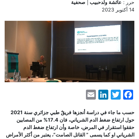
حرر :
عائشة ولدحبيب
|
صحفية
14 أكتوبر 2023
LinkedIn
Email
Facebook
Twitter
حسب ما جاء في دراسة أنجزها فريقٌ طبي جزائري سنة 2021
حول ارتفاع ضغط الدم الشرياني، فان 17.4
%
من المصابين
حققوا استقرار في المرض، خاصة وأن ارتفاع ضغط الدم
الشرياني او كما يسمى ” القاتل الصامت”، يعتبر من أكثر الأمراض