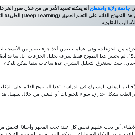
جامعة ولاية واشنطن
أنه يمكنه تحديد الأمراض من خلال صور الخزع
بشكل أسرع بكثير وبدقة أعلى من الأطباء، وقد يحول هذا النموذج القائم على التعلم 
لأساليب التقليدية.
أخوذة من الخزعات، وهي عملية تتضمن أخذ جزء صغير من الأنسجة لتح
ووفقًا لدراسة نشرت في مجلة “Scientific Reports”، لم يحسن هذا النموذج فقط سرعة تحليل الخزعات، بل ساعد أ
يان، حيث يستغرق التحليل البشري عدة ساعات بينما يمكن للذكاء
كينر” (Michael Skinner) عالم الأحياء والمؤلف المشارك في الدراسة: “هذا البرنامج القائم على الذكاء
ر الطب بشكل جذري، سواء للحيوانات أو البشر، من خلال تسهيل هذا
الأطباء، أين يجب عليهم فحص كل عينة تحت المجهر وأحيانًا التحقق من