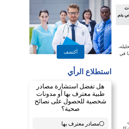
الدليل
ات
العميق (Deep Learning) الطريقة التي يتم
ليله،
يضًا في
أكتشف
استطلاع الرأي
هل تفضل استشارة مصادر
طبية معترف بها أو مدونات
شخصية للحصول على نصائح