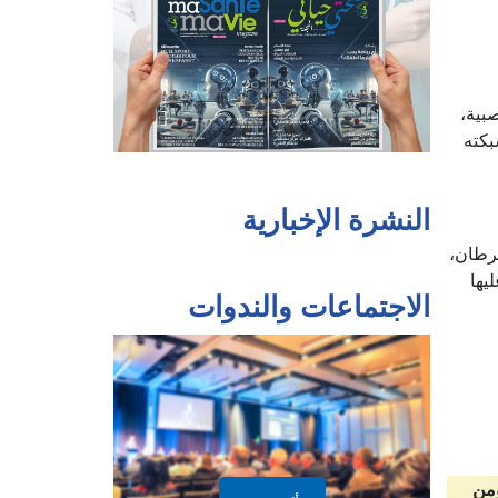
بية،
بكته
سرطان،
النشرة الإخبارية
يها
الاجتماعات والندوات