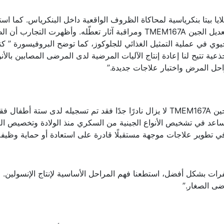
يا بيتا بنكرياسية لمحاكاة الظروف الواقعية داخل البنكرياس. كما استع
بتقنية CRISPR المتطورة لتحرير الجينات من أجل تعديل الجين TMEM167A ومراقبة آثار تعطّله. وأظهرت التجار
حيوي في عملية التمثيل الغذائي للجلوكوز، كما توضح البروفيسورة ” كن
ذعية تتيح لنا إعادة إنتاج الآليات المرضية لدى المرضى المصابين بالأنو
احل المرض واختبار علاجات جديدة.”
هذا النوع من السكري الطفولي الناتج عن طفرة الجين TMEM167A لا يزال نادرًا جدًا فقد تم تسجيله لدى ستة 
 يساعد في تشخيص الأنواع الجينية من السكري منذ الولادة وتخصيص ال
 في تطوير علاجات موجهة مستقبلًا قادرة على استعادة أو حماية وظيفة 
فرات بشكل أفضل، استطعنا فهم المراحل الأساسية لإنتاج الإنسولين. 
ضى الصغار.”