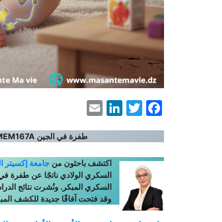
LinkedIn
Email
Facebook
Twitter
طفرة في الجين
MEM167A
اكتشف باحثون من
جامعة إكسيتر ال
السكري المبكر. ونُشرت نتائج الدرا
وقد فتحت آفاقًا جديدة للكشف المب