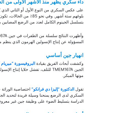
داء سكري يظهر منذ الأشهر الأولى من ال
على عكس السكري من النوع الأول أو الثاني الذي 
بلوغهم ستة أشهر. وفي نحو 
بتسلسل الجينوم الكامل لعدد من الرضع المصابين به
المسؤولة عن إنتاج الإنسولين الهرمون الذي ينظم 
انهيار جين أساسي
وكشفت أبحاث الفريق بقيادة
البروفيسورة “ميريام 
الجين TMEM167A للتلف، تفشل خلايا إن
موتها المبكر.
تقول
الدكتورة “إليزا دي فرانكو”
اختصاصية الوراثة 
السكري لدى الرضع يمنحنا وسيلة فريدة لتحديد الجي
الدراسة بتسليط الضوء على وظيفة جين غير معروف سابقًا، هو TMEM167A، وتأكيد دوره المركزي