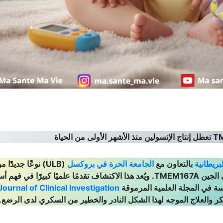
T
تعطل إنتاج الإنسولين منذ الأشهر الأولى من الحياة
بريطانية
بالتعاون مع
الجامعة الحرة في بروكسل
(ULB) نوعًا جديدًا م
السكري الولادي ناتجًا عن طفرة في الجين TMEM167A. ويُعد هذا الاكتشاف تقدمًا علميًا كبيرًا في ف
سة في المجلة العلمية المرموقة
ournal of Clinical Investigation
كر والعلاج الموجه لهذا الشكل النادر والخطير من السكري لدى الرضع.