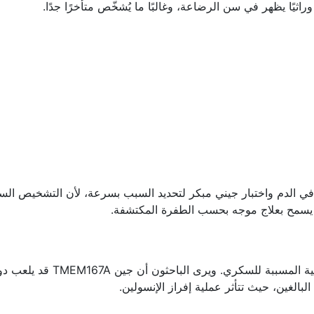
راثيًا يظهر في سن الرضاعة، وغالبًا ما يُشخّص متأخرًا جدًا.
ي الدم واختبار جيني مبكر لتحديد السبب بسرعة، لأن التشخيص الس
ا يسمح بعلاج موجه بحسب الطفرة المكتشفة.
تُسلّط هذه الدراسة الضوء على تعقيد العوامل الوراثية المسببة للسكري. ويرى الباحثون أن جين 67A
لبالغين، حيث تتأثر عملية إفراز الإنسولين.