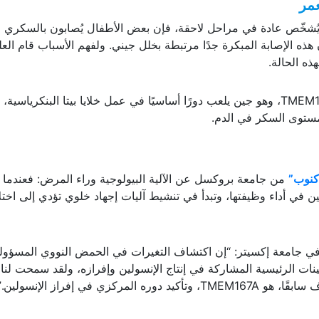
عمر
يُشخّص عادة في مراحل لاحقة، فإن بعض الأطفال يُصابون بالسكري 
85٪ من الحالات، تكون هذه الإصابة المبكرة جدًا مرتبطة بخلل جيني. ولفهم الأسباب قام الع
ذه الحالة.
وأظهرت النتائج سلسلة من الطفرات في جين TMEM167A، وهو جين يلعب دورًا أساسيًا في عمل خلايا بيتا البنكرياسية،
مستوى السكر في الدم.
كنوب”
من جامعة بروكسل عن الآلية البيولوجية وراء المرض: فعندما
تاج الإنسولين في أداء وظيفتها، وتبدأ في تنشيط آليات إجهاد خلوي تؤدي إلى اختل
في جامعة إكسيتر: “إن اكتشاف التغيرات في الحمض النووي المسؤول
نات الرئيسية المشاركة في إنتاج الإنسولين وإفرازه، ولقد سمحت لنا 
 في إفراز الإنسولين.”