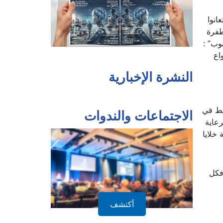
انوا
ب أن الطفرة
وب” :
اع
النشرة الإخبارية
أطفال فقط في
رعاية
خلايا
الاجتماعات والندوات
فكل