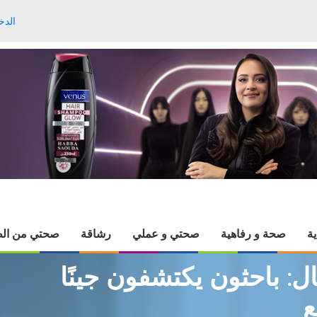
الدخ
ية
صحة و رفاهية
صحتي و عملي
رشاقة
صحتي من الط
ل: باحثون يكتشفون جينًا