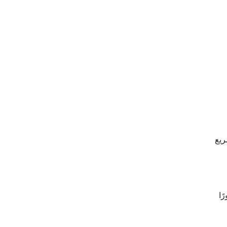
أكتشف
ريع
TMEM1 قد يلعب دورًا