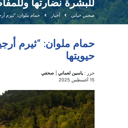
للبشرة نضارتها وللمفا
صحتي حياتي
أخبار
حمام ملوان: “ثيرم أرج
حمام ملوان: “ثيرم أرجي
حيويتها
حرر :
ياسين لعماني
|
صحفي
15 أغسطس 2025