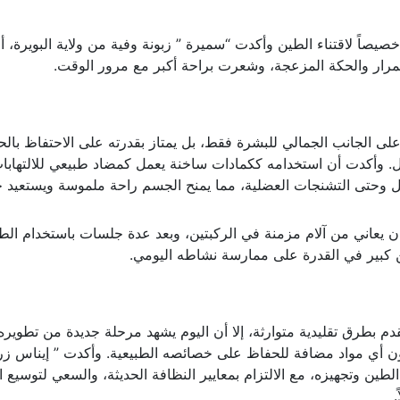
يصاً لاقتناء الطين وأكدت “سميرة ” زبونة وفية من ولاية البويرة، أ
حمرار والحكة المزعجة، وشعرت براحة أكبر مع مرور الوقت.
على الجانب الجمالي للبشرة فقط، بل يمتاز بقدرته على الاحتفاظ بالح
مفاصل. وأكدت أن استخدامه ككمادات ساخنة يعمل كمضاد طبيعي للالتهابا
ل وحتى التشنجات العضلية، مما يمنح الجسم راحة ملموسة ويستعيد حي
ان يعاني من آلام مزمنة في الركبتين، وبعد عدة جلسات باستخدام الط
كبير في القدرة على ممارسة نشاطه اليومي.
م بطرق تقليدية متوارثة، إلا أن اليوم يشهد مرحلة جديدة من تطويره
دون أي مواد مضافة للحفاظ على خصائصه الطبيعية. وأكدت ” إيناس زر
ين وتجهيزه، مع الالتزام بمعايير النظافة الحديثة، والسعي لتوسيع ا