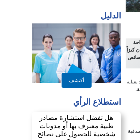
الدليل
احة
 كنزاً
خصائص
أكتشف
عناية
ة،
استطلاع الرأي
هل تفضل استشارة مصادر
طبية معترف بها أو مدونات
صدفية
شخصية للحصول على نصائح