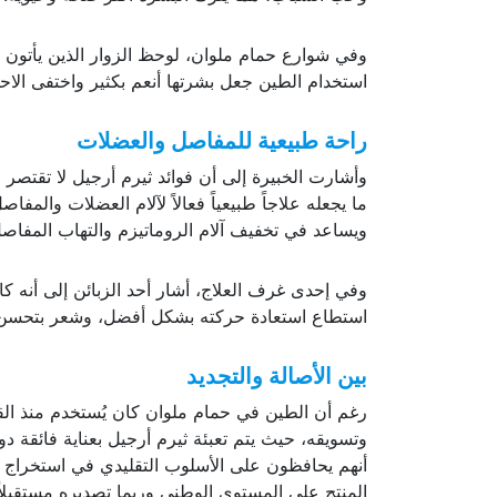
وفي شوارع حمام ملوان، لوحظ الزوار الذين يأتون خص
استخدام الطين جعل بشرتها أنعم بكثير واختفى الا
راحة طبيعية للمفاصل والعضلات
وأشارت الخبيرة إلى أن فوائد ثيرم أرجيل لا تقتصر 
ما يجعله علاجاً طبيعياً فعالاً لآلام العضلات وال
ويساعد في تخفيف آلام الروماتيزم والتهاب المفاص
وفي إحدى غرف العلاج، أشار أحد الزبائن إلى أنه ك
استطاع استعادة حركته بشكل أفضل، وشعر بتحسن 
بين الأصالة والتجديد
رغم أن الطين في حمام ملوان كان يُستخدم منذ القد
وتسويقه، حيث يتم تعبئة ثيرم أرجيل بعناية فائقة 
أنهم يحافظون على الأسلوب التقليدي في استخراج الط
المنتج على المستوى الوطني وربما تصديره مستقبلاً.