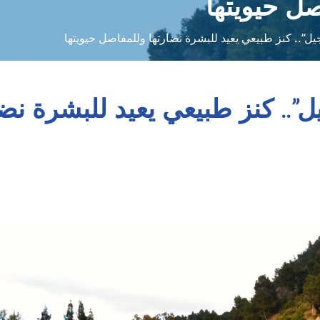
صل حيويتها
يل”.. كنز طبيعي يعيد للبشرة نضارتها وللمفاصل حيويتها
ل”.. كنز طبيعي يعيد للبشرة نض