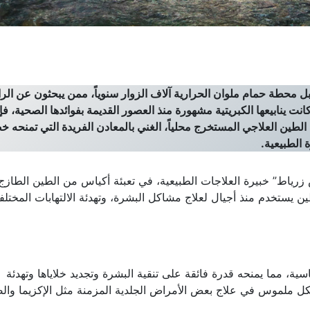
ل محطة حمام ملوان الحرارية آلاف الزوار سنوياً، ممن يبحثون عن الر
 كانت ينابيعها الكبريتية مشهورة منذ العصور القديمة بفوائدها الصحية، فإن
الطين العلاجي المستخرج محلياً، الغني بالمعادن الفريدة التي تمنحه 
 الطبيعية.
ياط” خبيرة العلاجات الطبيعية، في تعبئة أكياس من الطين الطازج ب
ين يستخدم منذ أجيال لعلاج مشاكل البشرة، وتهدئة الالتهابات المختلف
سية، مما يمنحه قدرة فائقة على تنقية البشرة وتجديد خلاياها وتهدئة
شكل ملموس في علاج بعض الأمراض الجلدية المزمنة مثل الإكزيما وال