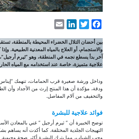
LinkedIn
Email
Facebook
Twitter
بين أحضان التلال الخضراء المحيطة بالمنطقة، تستقب
والاستجمام، أو العلاج بالمياه المعدنية الطبيعية. وإذا
آخر بدأ يسطع نجمه في المنطقة، وهو “ثيرم أرجيل”، 
علاجية متميزة، خاصة عند استخدامه مع المياه الحارة
وداخل ورشة صغيرة قرب الحمامات، تنهمك “إيناس زر
ودقة، مؤكدة أن هذا المنتج إرث من الأجداد وأن الط
والتخفيف من آلام المفاصل.
فوائد علاجية للبشرة
توضح الخبيرة أن ” ثيرم أرجيل ” غني بالمعادن الأسا
التهيجات الجلدية المختلفة. كما أكدت أنه يساهم ب
وحب الشباب، مما يترك البشرة أكثر صحة وحيوية.