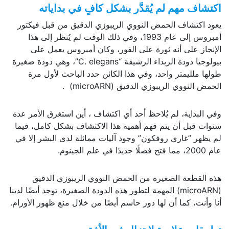
اكتشاف مهم لم يُقدَّر بشكل كافٍ في بداياته
يعود اكتشاف الحمض النووي الريبوزي الدقيق من قبل فيكتور
أمبروس إلى عام 1993، وفي ذلك الوقت لم يُنظر إلى هذا
الإنجاز على أنه ثورة على الفور، وكان أمبروس يعمل على
بيولوجيا دودة الربداء الرشيقة “C. elegans”، وهي دودة صغيرة
طولها ملليمتر واحد، وفي هذا الكائن حدد الباحث لأول مرة
الحمض النووي الريبوزي الدقيق (microARN) .
وفي البداية، لم يُلاحظ أحد أي اكتشاف ، أين استغرق الأمر عدة
سنوات قبل أن يتم فهم أهمية هذا الاكتشاف بشكل كامل، فيما
لم يظهر ”غاري روفكون” وجود آليات مماثلة لدى البشر إلا في
عام 2000، مما فتح فصلًا جديدًا في علم الجينوم.
هذه القطعة الصغيرة من الحمض النووي الريبوزي الدقيق
(microARN) المهمة لتطور هذه الدودة الصغيرة، توجد أيضًا لدينا
أنا وأنت، كما أن لها دور حاسم أيضًا من خلال منع ظهور الأورام.