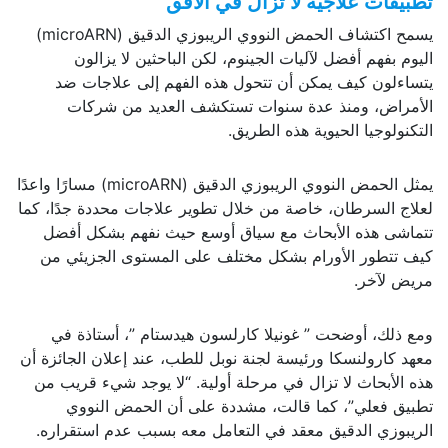
تطبيقات علاجية لا تزال في الأفق
يسمح اكتشاف الحمض النووي الريبوزي الدقيق (microARN)
اليوم بفهم أفضل لآليات الجينوم، لكن الباحثين لا يزالون
يتساءلون كيف يمكن أن تتحول هذه الفهم إلى علاجات ضد
الأمراض، ومنذ عدة سنوات تستكشف العديد من شركات
التكنولوجيا الحيوية هذه الطريق.
يمثل الحمض النووي الريبوزي الدقيق (microARN) مسارًا واعدًا
لعلاج السرطان، خاصة من خلال تطوير علاجات محددة جدًا، كما
تتماشى هذه الأبحاث مع سياق أوسع حيث نفهم بشكل أفضل
كيف تتطور الأورام بشكل مختلف على المستوى الجزيئي من
مريض لآخر.
ومع ذلك، أوضحت ” غونيلا كارلسون هيدستام ”، أستاذة في
معهد كارولنسكا ورئيسة لجنة نوبل للطب، عند إعلان الجائزة أن
هذه الأبحاث لا تزال في مرحلة أولية. “لا يوجد شيء قريب من
تطبيق فعلي”، كما قالت، مشددة على أن الحمض النووي
الريبوزي الدقيق معقد في التعامل معه بسبب عدم استقراره.