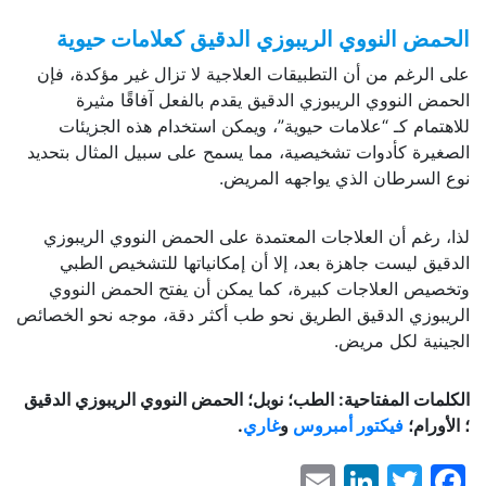
الحمض النووي الريبوزي الدقيق كعلامات حيوية
على الرغم من أن التطبيقات العلاجية لا تزال غير مؤكدة، فإن
الحمض النووي الريبوزي الدقيق يقدم بالفعل آفاقًا مثيرة
للاهتمام كـ “علامات حيوية”، ويمكن استخدام هذه الجزيئات
الصغيرة كأدوات تشخيصية، مما يسمح على سبيل المثال بتحديد
نوع السرطان الذي يواجهه المريض.
لذا، رغم أن العلاجات المعتمدة على الحمض النووي الريبوزي
الدقيق ليست جاهزة بعد، إلا أن إمكانياتها للتشخيص الطبي
وتخصيص العلاجات كبيرة، كما يمكن أن يفتح الحمض النووي
الريبوزي الدقيق الطريق نحو طب أكثر دقة، موجه نحو الخصائص
الجينية لكل مريض.
الكلمات المفتاحية: الطب؛ نوبل؛ الحمض النووي الريبوزي الدقيق
؛ الأورام؛
فيكتور أمبروس
و
غاري
.
LinkedIn
Email
Facebook
Twitter