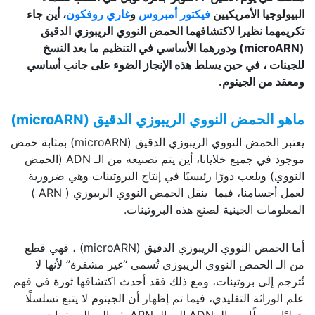
البيولوجيا الأمريكيين
فيكتور أمبروس
و
غاري روفكون
، أين جاء
تكريمهما نظيرا لاكتشافهما الحمض النووي الريبوزي الدقيق
(microARN) ودورهما الأساسي في التنظيم ما بعد النسخ
للجينات ، في حين يسلط هذه الإنجاز الضوء على جانب أساسي
ومعقد من الجينوم.
ماهو الحمض النووي الريبوزي الدقيق (
microARN
)
يعتبر الحمض النووي الريبوزي الدقيق (microARN) بمثابة حمض
موجود في جميع خلايانا، أين يتم تصنيعه من الـ ADN (الحمض
النووي) ويلعب دورًا رئيسيًا في إنتاج البروتينات وهي ضرورية
لعمل أجسامنا، فيما ينقل الحمض النووي الريبوزي ( ARN )
المعلومات الجينية لصنع هذه البروتينات.
أما الحمض النووي الريبوزي الدقيق (microARN) ، فهي قطع
من الـ الحمض النووي الريبوزي تُسمى “غير مشفرة” لأنها لا
تُترجم إلى بروتينات، ومع ذلك فقد أحدث اكتشافها ثورة في فهم
علم الوراثة التقليدي، فيما تم إظهار أن الجينوم لا يتبع تسلسلًا