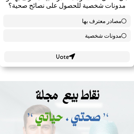
مدونات شخصية للحصول على نصائح صحية؟
مصادر معترف بها
39 ( 65 % )
مدونات شخصية
21 ( 35 % )