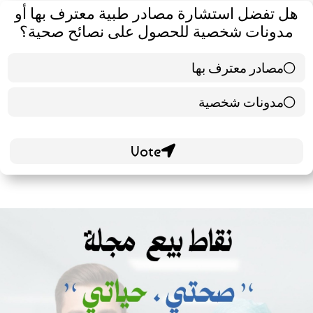
هل تفضل استشارة مصادر طبية معترف بها أو
مدونات شخصية للحصول على نصائح صحية؟
مصادر معترف بها
39 ( 65 % )
مدونات شخصية
21 ( 35 % )