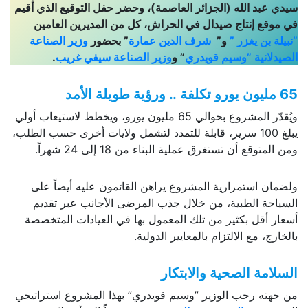
سيدي عبد الله (الجزائر العاصمة)، وحضر حفل التوقيع الذي أقيم
في موقع إنتاج صيدال في الحراش، كل من المديرين العامين
”نبيلة بن يغزر ”
و”
شرف الدين عمارة
” بحضور
وزير الصناعة
الصيدلانية ”وسيم قويدري
” و
وزير الصناعة سيفي غريب
.
65 مليون يورو تكلفة .. ورؤية طويلة الأمد
ويُقدّر المشروع بحوالي 65 مليون يورو، ويخطط لاستيعاب أولي
يبلغ 100 سرير، قابلة للتمدد لتشمل ولايات أخرى حسب الطلب،
ومن المتوقع أن تستغرق عملية البناء من 18 إلى 24 شهراً.
ولضمان استمرارية المشروع يراهن القائمون عليه أيضاً على
السياحة الطبية، من خلال جذب المرضى الأجانب عبر تقديم
أسعار أقل بكثير من تلك المعمول بها في العيادات المتخصصة
بالخارج، مع الالتزام بالمعايير الدولية.
السلامة الصحية والابتكار
من جهته رحب الوزير ”وسيم قويدري” بهذا المشروع استراتيجي