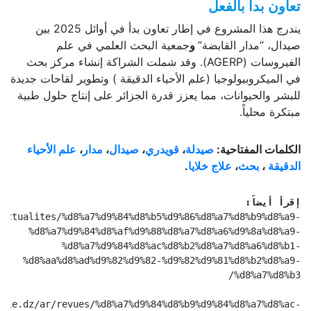
تعاون بدأ بالفعل
يندرج هذا المشروع في إطار تعاون بدأ في أوائل 2025 بين
صيدال، “مدار القابضة”
و
جمعية البحث العلمي في علم
الفيروسات (AGERP). وقد شملت الشراكة إنشاء مركز بحث
في الميكروبيولوجيا (علم الأحياء الدقيقة ) وتطوير لقاحات جديدة
للبشر والحيوانات، مما يعزز قدرة الجزائر على إنتاج حلول طبية
مبتكرة محلياً.
الكلمات المفتاحية:
صيدلة
،
قويدري
،
صيدال
،
مدار
،
علم الأحياء
الدقيقة
،
بحث
،
علاج خلايا
.
إقرأ أيضاً:
/actualites/%d8%a7%d9%84%d8%b5%d9%86%d8%a7%d8%b9%d8%a9-
%d8%a7%d9%84%d8%af%d9%88%d8%a7%d8%a6%d9%8a%d8%a9-
%d8%a7%d9%84%d8%ac%d8%b2%d8%a7%d8%a6%d8%b1-
%d8%aa%d8%ad%d9%82%d9%82-%d9%82%d9%81%d8%b2%d8%a9-
%d8%a7%d8%b3/
avie.dz/ar/revues/%d8%a7%d9%84%d8%b9%d9%84%d8%a7%d8%ac-