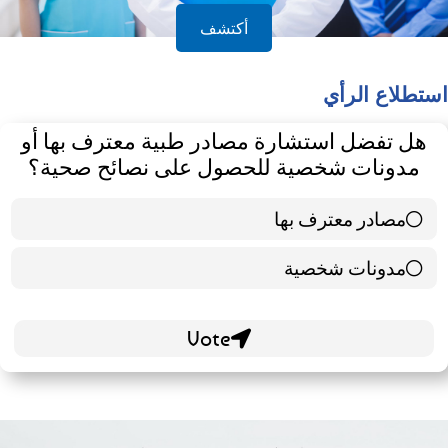
أكتشف
استطلاع الرأي
هل تفضل استشارة مصادر طبية معترف بها أو
مدونات شخصية للحصول على نصائح صحية؟
مصادر معترف بها
39 ( 65 % )
مدونات شخصية
21 ( 35 % )