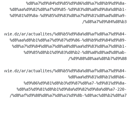
%d8%a7%d9%84%d9%85%d9%86%d8%a7%d8%b9%d9%8a-
%d8%aa%d9%82%d8%af%d9%85-%d9%83%d8%a8%d9%8a%d8%b1-
%d9%81%d9%8a-%d9%85%d9%83%d8%a7%d9%81%d8%ad%d8%a9-
%d8%a7%d9%84%d8%b3/
emavie.dz/ar/actualites/%d8%b5%d9%8a%d8%af%d8%a7%d9%84-
%d8%aa%d8%b1%d8%a7%d9%87%d9%86-%d8%b9%d9%84%d9%89-
%d8%a7%d9%84%d8%a7%d8%a8%d8%aa%d9%83%d8%a7%d8%b1-
%d9%85%d8%b1%d9%83%d8%b2-%d8%a8%d8%ad%d8%ab-
%d9%88%d8%aa%d8%b7%d9%88/
emavie.dz/ar/actualites/%d8%b5%d9%8a%d8%af%d8%a7%d9%84-
%d8%aa%d9%81%d8%b1%d8%b6-
%d9%86%d9%81%d8%b3%d9%87%d8%a7-%d9%81%d9%8a-
%d8%a5%d9%81%d8%b1%d9%8a%d9%82%d9%8a%d8%a7-220-
%d8%af%d9%88%d8%a7%d8%a1%d9%8b-%d8%ac%d8%b2%d8%a7/