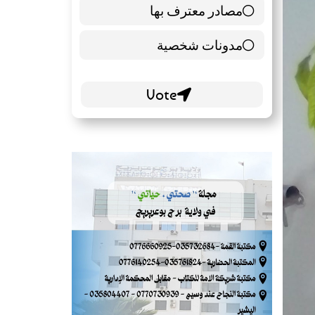
مصادر معترف بها
39 ( 65 % )
مدونات شخصية
21 ( 35 % )