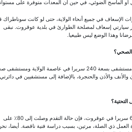
 أو الماسح الضوئي، في حين أن المعدات متوفرة على مستوانا
ت الإسعاف في جميع أنحاء الولاية، حتى لو كانت سوناطراك ق
ير سيارتي إسعاف لمصلحة الطوارئ في بلدية عوقروت. نبقى
ضانا وهذا الوضع ليس طبيعيا.
 الصحي؟
من المخطط إنشاء مستشفى بسعة 240 سريرا في عاصمة الولاية ومستشفى
نان والأنف والأذن والحنجرة، بالإضافة إلى مستشفيين في دائرتي
 التحتية؟
فيما يتعلق بإنشاء 60 سريرا في عوقروت، فإن حالة التقدم وصلت إلى 80٪ على
 العمل ذي الصلة، مرتين، بسبب دراسة فنية ناقصة. أيضا، نح