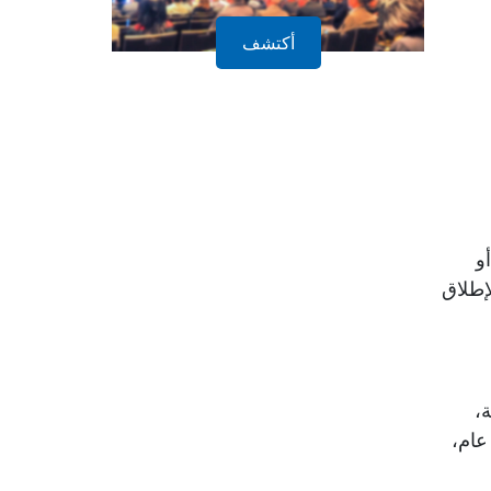
“صحتي حياتي”: هل هناك وحدة للأورام؟
أكتشف
السيد ن. عبد الله:
لدينا في مستشفى تيميمون وحدة استق
الطبية.
“صحتي حياتي”: ما هي أكثر أنواع السرطان شيوعا 
السيد ن. عبد الله:
كما هو الحال في بقية أنحاء البلاد، ا
سرطان الثدي لدى النساء. وعلاوة على ذلك، يتم الاحتفا
ن أو
 على الإطلاق
وفاة، و196 عملية جراحية، و705 استشارات طبية، وأخيرا 347 استشارة نفسية (المرضى وأولياء الأمور).
“صحتي حياتي”: ماذا عن التعليم الطبي المستمر؟
،
السيد ن. عبد الله:
هذا البرنامج مدعوم بمحادثة الفيديو وي
عام،