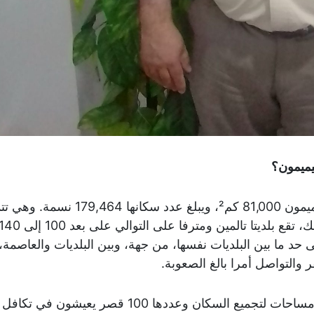
يميمون؟
تبلغ مساحة ولاية تيميمون 81,000 كم²، ويبلغ عدد سكانها 179,464 نس
حد ما بين البلديات نفسها، من جهة، وبين البلديات والعاصمة،
التواصل أمرا بالغ الصعوبة.
بالإضافة إلى ذلك، دعونا نتذكر أن القصور هي مساحات لتجميع السكان وعددها 100 قصر يعيشون في تكافل