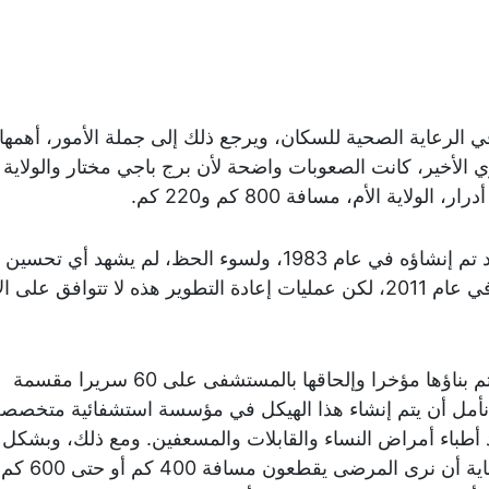
ي الرعاية الصحية للسكان، ويرجع ذلك إلى جملة الأمور، أهمها
ي الأخير، كانت الصعوبات واضحة لأن برج باجي مختار والولاية
اية الأم، مسافة 800 كم و220 كم.
يحتوي مستشفى تيميمون على 120 سريرا وقد تم إنشاؤه في عام 1983، ولسوء الحظ، لم يشهد أي تحسي
تجديد منذ ذلك الحين، باستثناء غرفة العمليات في عام 2011، لكن عمليات إعادة التطوير هذه لا تتوافق
بالإضافة إلى ذلك، تحتوي مصلحة الولادة التي تم بناؤها مؤخرا وإلحاقها بالمستشفى على 60 سريرا مقسمة
، نأمل أن يتم إنشاء هذا الهيكل في مؤسسة استشفائية متخصصة
طباء أمراض النساء والقابلات والمسعفين. ومع ذلك، وبشكل 
نسجل نقصا في أطباء الأشعة، ومن المؤلم للغاية أن نرى المرضى يقطعون مسافة 400 كم أو حتى 600 كم