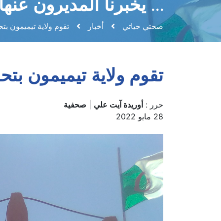
… يخبرنا المديرون عنها
صحتي حياتي
أخبار
تقوم ولاية تيميمون بتح
تقوم ولاية تيميمون بتح
حرر :
أوريدة آيت علي
|
صحفية
28 مايو 2022