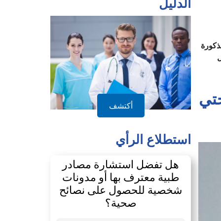
الدليل
مذكورة
ل
حتي
السيد نصيرة عبد الله، مدير م
أكتشف
أسئلة “صحتي حياتي”.
استطلاع الرأي
هل تفضل استشارة مصادر
طبية معترف بها أو مدونات
شخصية للحصول على نصائح
صحية؟