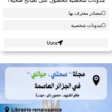
مصادر معترف بها
39 ( 65 % )
مدونات شخصية
21 ( 35 % )