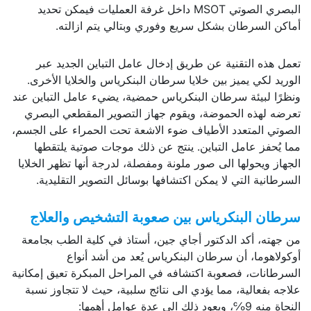
البصري الصوتي MSOT داخل غرفة العمليات فيمكن تحديد
أماكن السرطان بشكل سريع وفوري وبتالي يتم ازالته.
تعمل هذه التقنية عن طريق إدخال عامل التباين الجديد عبر
الوريد لكي يميز بين خلايا سرطان البنكرياس والخلايا الأخرى.
ونظرًا لبيئة سرطان البنكرياس حمضية، يضيء عامل التباين عند
تعرضه لهذه الحموضة، ويقوم جهاز التصوير المقطعي البصري
الصوتي المتعدد الأطياف ضوء الاشعة تحت الحمراء على الجسم،
مما يُحفز عامل التباين. ينتج عن ذلك موجات صوتية يلتقطها
الجهاز ويحولها الى صور ملونة ومفصلة، لدرجة أنها تظهر الخلايا
السرطانية التي لا يمكن اكتشافها بوسائل التصوير التقليدية.
سرطان البنكرياس بين صعوبة التشخيص والعلاج
من جهته، أكد الدكتور أجاي جين، أستاذ في كلية الطب بجامعة
أوكولاهوما، أن سرطان البنكرياس يُعد من أشد أنواع
السرطانات، فصعوبة اكتشافه في المراحل المبكرة تعيق إمكانية
علاجه بفعالية، مما يؤدي الى نتائج سلبية، حيث لا تتجاوز نسبة
النجاة منه 9℅، ويعود ذلك الى عدة عوامل أهمها: