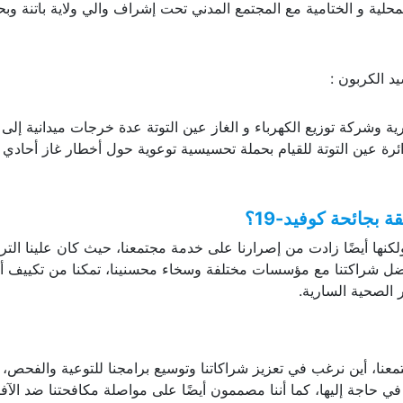
لية و الختامية مع المجتمع المدني تحت إشراف والي ولاية باتنة وب
د الكربون :
ية وشركة توزيع الكهرباء و الغاز عين التوتة عدة خرجات ميدانية إلى
رة عين ال
توتة
للقيام بحملة تحسيسية توعوية حول أخطار غاز أحادي 
بجائحة كوفيد-19؟
ا مثيل، ولكنها أيضًا زادت من إصرارنا على خدمة مجتمعنا، حيث كان علينا التر
بفضل شراكتنا مع مؤسسات مختلفة وسخاء محسنينا، تمكنا من تكييف أ
ر الصحية السارية.
عنا، أين نرغب في تعزيز شراكاتنا وتوسيع برامجنا للتوعية والفحص، 
في حاجة إليها، كما أننا مصممون أيضًا على مواصلة مكافحتنا ضد الآف