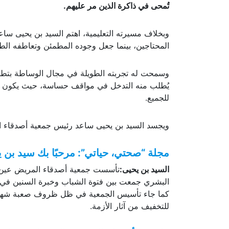
تُمحى في ذاكرة الذين مر عليهم.
وبخلاف مسيرته التعليمية، اهتم السيد بن يحيى ساع
المحتاجين، بينما جعل وجوده المطمئن وتعاطفه الطب
وسمحت له تجربته الطويلة في مجال الوساطة بتطوي
يُطلب منه التدخل في مواقف حساسة، حيث يكون هدو
للجميع.
ويجسد السيد بن يحيى ساعد رئيس جمعية أصدقاء ال
مجلة “صحتي، حياتي”: مرحبًا بك سيد بن ي
السيد بن يحيى:
تأسست جمعية أصدقاء المريض عين الت
البشري جمعت بين فتوة الشباب وخبرة السنين في م
كما جاء تأسيس الجمعية في ظل ظروف صعبة شهدتها ب
للتخفيف من آثار الأزمة.