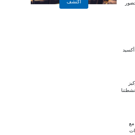
أكتشف
حضور
أكسيد
كيز
نشطتنا
مع
ات