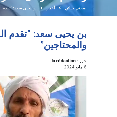
صحتي حياتي
أخبار
بن يحيى سعد: “تقدم الجمعية AFP المساعدة والدعم للمرضى ا
والمحتاجين”
حرر :
la rédaction
|
6 مايو 2024