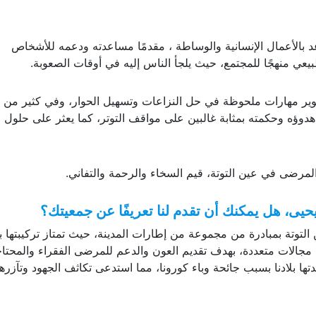
د بالأعمال الإنسانية والوساطة ، مقدمًا مساعدته ودعمه للأشخاص
يعي منهجًا للمجتمع، حيث يلجأ الناس إليه في أوقات الصعوبة.
ر مهارات ملحوظة في حل النزاعات وتسهيل الحوار، وفي كثير من ا
ؤه وحكمته بمثابة غالبين على مواقف التوتر، كما يعثر على حلول م
مرضى في عين التوتة، قيم السخاء والرحمة والتفاني.
حيى، هل يمكنك أن تقدم لنا تعريفًا عن جمعيتك؟
وتة بمبادرة من مجموعة من إطارات المدينة، حيث تمتاز تركيبتها بت
جالات متعددة، بهدف تقديم العون والدعم للمرضى الفقراء والمحتاج
لادنا بسبب جائحة وباء كورونا، مما استدعى تكاثف الجهود وتآزرها