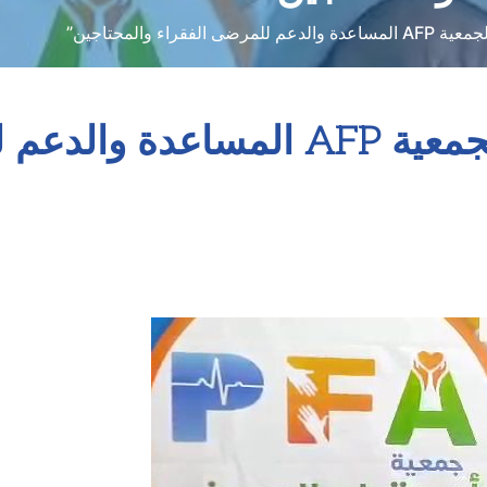
لفقراء والمحتاجين”
بن يحيى سعد: “تقدم الجمعية AFP الم