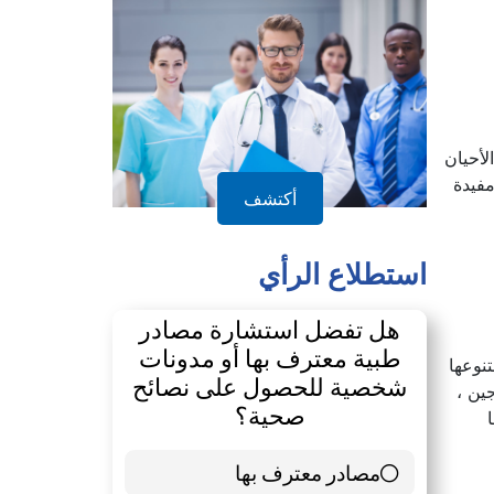
لأحيان
فيدة
أكتشف
استطلاع الرأي
هل تفضل استشارة مصادر
طبية معترف بها أو مدونات
نوعها
شخصية للحصول على نصائح
ين ،
صحية؟
مصادر معترف بها
39 ( 65 % )