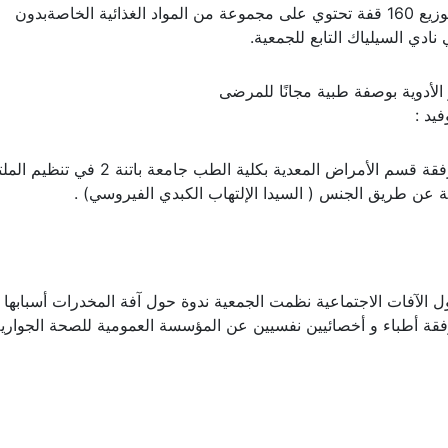
بفضل المحسنين جزاهم الله خيراً تكفلت الجمعية بتوزيع 160 قفة تحتوي على مجموعة من المواد الغذائية الخاصةبدون
ادي السيلياك التابع للجمعية.
لأدوية بوصفة طبية مجانًا للمرضى
يد :
شاركت الجمعية عن طريق لجنة تنظيم الملتقيات رفقة قسم الأمراض المعدية بكلية الطب جامعة باتن
ة عن طريق الجنس ( السيدا الإلتهاب الكبدي الفيروسي) .
الآفات الاجتماعية نظمت الجمعية ندوة حول آفة المخدرات أسبابها 
قة أطباء و أخصائيين نفسيين عن المؤسسة العمومية للصحة الجوارية