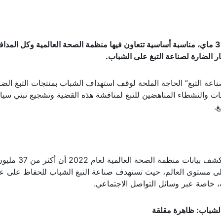
يظل اليوم العالمي لمكافحة التدخين، الذي يصادف 31 ماي، مناسبة أساسية تتعاون فيها منظمة الصحة العالمية وكل الم
ر الضارة لصناعة التبغ على الشباب.
ناعة التبغ” الحاجة الملحة لوقف استهداف الشباب بمنتجات التبغ الضا
ات والنشطاء المناهضين للتبغ لمناقشة هذه القضية وتشجيع تبني سي
.
وعلى الرغم من التقدم المحرز في مكافحة التبغ، تكشف ب
مًا يستهلكون التبغ على مستوى العالم، حيث تستهدف صناعة التبغ الشباب للحفاظ على عا
، خاصة عبر وسائل التواصل الاجتماعي.
الشباب: ظاهرة مقلقة