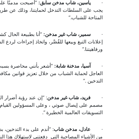
·
ياسين، شاب مدخن سابق:
“أصبحت مدمنًا على 
يجب على السلطات التدخل لحمايتنا، وذلك عن طريق ت
المتاحة للشباب.”
·
سمير، شاب غير مدخن:
“أنا بطبيعة الحال كش
إعلانات التبغ وبيعها للقُصَّر، واتخاذ إجراءات لردع
ورفاهيتنا.”
·
آسيا، مدخنة شابة:
“أشعر بأنني محاصرة بسبب إ
العاجل لحماية الشباب من خلال تعزيز قوانين مكافح
التدخين .”
·
فريد، شاب غير مدخن
: “إن عند رؤية أضرار ال
مصمم على إيصال صوتي ، وعلى المسؤولين القيام با
التسويقات العالمية الخطيرة ”.
·
عادل، مدخن شاب
: “أندم على بدء التدخين، ب
من الأشياء المصاحبة التي دفعتني لاستهلاك هذا الن