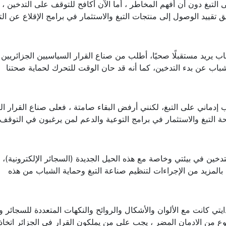
التبغ دون أن أفهم المخاطر ، أما الآن أكافح للتوقف على التدخين ، ل
قييد الوصول إلى منتجات التبغ والاستثمار في برامج الإقلاع عن ال
اب يريد مستقبلًا صحيًا، أطلب من صناع القرار السياسيين الجزائريين
 الشباب عن بدء التدخين، كما أنه قد حان الوقت للتحرك لحماية صحتنا
دماني على التبغ، لكنني أرفض البقاء صامتة ، فعلى صناع القرار ال
ة التبغ والاستثمار في برامج التوعية والدعم لمن يرغبون في التوقف
تدخين في بيئتي وخاصة مع هذه الحيل الجديدة (السجائر الإلكترونية)، أن
لمزيد من الإجراءات لتنظيم صناعة التبغ وحماية الشباب من هذه
دايتي كانت مع الألوان والأشكال والروائح والنكهات المتعددة للسجائر وا
وع من الادمان المضر ، يجب على من يملكون القرار في الجزائر اتخاذ ت