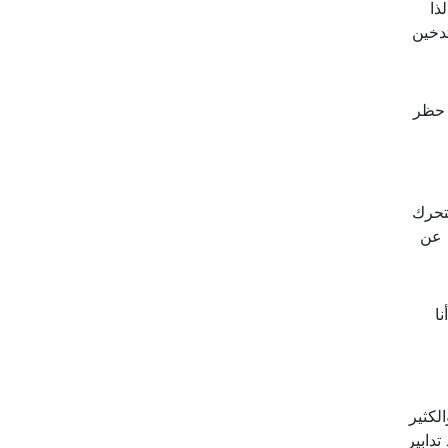
ذا
تدخين
 حظر
تحرك
 عن
ا
لكثير
دابير