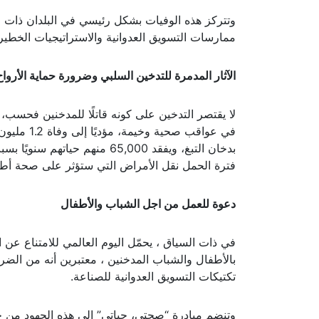
وتتركز هذه الوفيات بشكل رئيسي في البلدان ذات ا
ممارسات التسويق العدوانية والاستراتيجيات الخطيرة
الآثار المدمرة للتدخين السلبي وضرورة حماية الأرواح 
لا يقتصر التدخين على كونه قاتلًا للمدخنين فحسب،
في عواقب 
بدخان التبغ، ويفقد 65,000 منه
فترة الحمل نقل الأمراض التي ستؤثر على صحة أطف
دعوة للعمل من اجل الشباب والأطفال
في ذات السياق ، يحمّل اليوم العالمي للامتناع عن ا
بالأطفال والشباب المدخنين ، معتبرين أنه من الض
تكتيكات التسويق العدوانية للصناعة.
وتنضم مبادرة “صحتي، حياتي” إلى هذه الجهود من خ