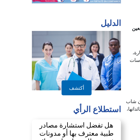
الدليل
دافعين
رة،
اسات
أكتشف
يانات منظمة الصحة العالمية لعام 2022 أن أكثر من 37 مليون شاب
استطلاع الرأي
ئداتها،
هل تفضل استشارة مصادر
طبية معترف بها أو مدونات