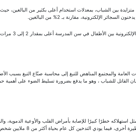
 متزايدة بين الشباب، بمعدلات استخدام أعلى بكثير من البالغين، حيث 
وفي بعض البلدان، تكون معدلات استخدام السجائر الإلكترونية بين الأطفال
لعالمي لمكافحة التدخين 2024 السلطات العامة والمجتمع المناهض للتبغ إلى محاسبة صنّاع التبغ بسبب الأ
مان القاتل للشباب ، وهو ما يدفع بضرورة تسليط الضوء على أهمية حم
يمثل استهلاكه خطرًا كبيرًا للإصابة بأمراض القلب والأوعية الدموية، وال
، فيما يودي التدخين كل عام بحياة أكثر من 8 ملايين شخص.