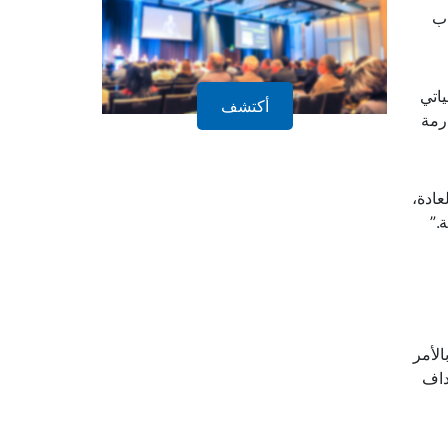
اب
اتي
أكتشف
رمة
عادة،
.”
لأمر
داف