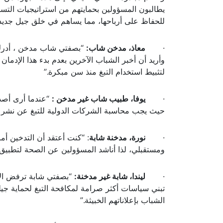
يطالبون المسؤولين بحمايتهم من استراتيجيات التس
للحفاظ على أرباحها، مما يساهم في خلق جيل جديد 
·
معاذ، مدخن شاب:
“بصفتي شاب مدخن ، أدرك ا
وأريد أن أخبر الشباب الآخرين بعدم بدء هذا الإدم
لتثبيط استخدام التبغ منذ سن مبكرة.”
·
يوفا، طبيب شاب غير مدخن :
“عندما أرى أصدقا
حيث يجب محاسبة الشركات الدولية للتبغ عن نشر هذا
·
نورة، مدخنة شابة
: “كنت أعتقد أن التدخين أم
ومستقبلي، لذا أناشد المسؤولين عن الصحة لتطبيق ب
·
ليندا، شابة غير مدخنة:
“بصفتي شابة ترفض الاس
تبني سياسات أكثر صرامة لمكافحة التبغ لحماية جيلن
الشباب بإعلاناتهم الخبيثة.”