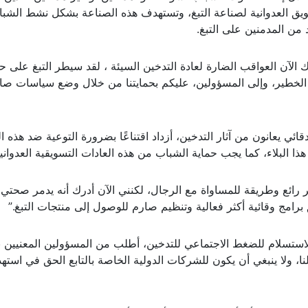
ويق العدوانية لصناعة التبغ، وتستهدف هذه الصناعة بشكل نشط الشب
من المدمنين على التبغ.
لآن العواقب الضارة لعادة التدخين السيئة ، لقد سيطر التبغ على حي
ان الخطير، وإلى المسؤولين، عليكم بحمايتنا من خلال وضع سياسات صا
ئي يعانون من آثار التدخين، أزداد اقتناعًا بضرورة التوعية ضد هذه ال
 البلاء، كما يجب حماية الشباب من هذه العادات التسويقية العدوانية
ر رائع وطريقة للمساواة مع الرجال، لكنني الآن أدرك أنه يدمر صحتي
رامج وقائية أكثر فعالية وتنظيم صارم للوصول إلى منتجات التبغ.”
تسلام للضغط الاجتماعي للتدخين، أطلب من المسؤولين المعنيين با
ا، ولا ينبغي أن يكون للشركات الدولية الخاصة بالتابع الحق في استه