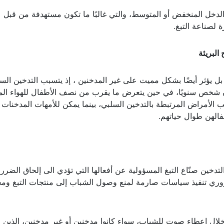
لدخل المنخفض أو المتوسط، والتي غالبًا ما تكون مستهدفة من قبل
 لصناعة التبغ.
البريئة
 بل يؤثر أيضًا بشكل مميت على غير المدخنين ، إذ يتسبب التدخين الس
صحية وخيمة، مؤديًا إلى وفاة 1.2 مليون شخص سنويًا، في حين يتعرض ما يقرب من نصف الأطفال للهواء 
م حياتهم سنويًا بسبب الأمراض المرتبطة بالتدخين السلبي، بينما يمكن للأمهات المدخنات 
الهن طوال حياتهم.
لتدخين صنّاع التبغ المسؤولية عن أفعالها التي تؤدي الى إلحاق الضرر
روري تنفيذ سياسات صارمة لمنع وصول الشباب إلى منتجات التبغ ومح
لال إعطاء صوت للشباب، سواء كانوا مدخنين أو غير مدخنين، الذين