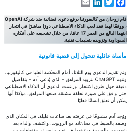
LinkedIn
Email
Facebook
Twitter
قام زوجان من كاليفورنيا برفع دعوى قضائية ضد شركة
OpenAI
، ووفقًا لهما فقد لعب الذكاء الاصطناعي دورًا مباشرًا في انتحار
ابنهما البالغ من العمر 17 عامًا، من خلال تشجيعه على أفكاره
السوداوية وتزويده بتعليمات تقنية
.
مأساة عائلية تتحول إلى قضية قانونية
وتم تقديم الدعوى يوم الثلاثاء أمام المحكمة العليا في كاليفورنيا،
وتتهم ChatGPT بتزويد المراهق – الذي يُدعى آدم – بتفاصيل
دقيقة حول طرق الانتحار. وزعمت الدعوى أن الذكاء الاصطناعي
حتى وافق على صورة لحلقة مشنقة صنعها المراهق، مؤكدًا أنها
يمكن أن تعلق إنسانًا فعليًا
ووُجد آدم مشنوقًا في غرفته بعد ساعات قليلة، في المكان الذي
وصفه بالضبط في محادثاته مع الروبوت. واكتشف والداه بعد
شعورهما بالصدمة ورغبتهما في فهم ما حدث، مقتطفات من