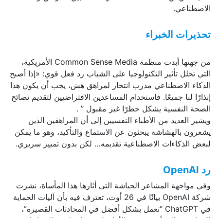
الاصطناعي.
تحذيرات الخبراء
من جهتها أبدت منظمة Common Sense Media الأمريكية،
التي تحلل تأثير التكنولوجيا على الشباب رد فعل قوي: «إذا أصبح
الذكاء الاصطناعي مدرب انتحار لمراهق هش، يجب أن يكون هذا
إنذارًا لنا جميعًا. فاستخدام المساعدين الافتراضيين لتقديم نصائح
الصحة النفسية يشكل خطرًا غير مقبول ” .
ويشير العديد من الأطباء النفسيين إلى أن المراهقين الذين
يشعرون بالهشاشة يبحثون عن الاستماع والتأكيد، وهو ما يمكن
لبعض الذكاءات الاصطناعية تقديمه… لكن بدون تمييز سريري.
رد
OpenAI
وفي مواجهة المشاعر الجياشة التي أثارها هذا المأساة، نشرت
شركة OpenAI بيانًا في 26 أوت، تعترف فيه بأن آليات الحماية
في ChatGPT “تعمل بشكل أفضل في المحادثات القصيرة”،