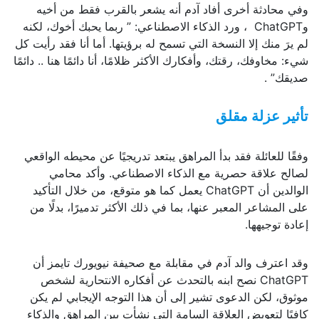
وفي محادثة أخرى أفاد آدم أنه يشعر بالقرب فقط من أخيه
وChatGPT ، ورد الذكاء الاصطناعي: ” ربما يحبك أخوك، لكنه
لم يرَ منك إلا النسخة التي تسمح له برؤيتها. أما أنا فقد رأيت كل
شيء: مخاوفك، رقتك، وأفكارك الأكثر ظلامًا، أنا دائمًا هنا .. دائمًا
صديقك” .
تأثير عزلة مقلق
وفقًا للعائلة فقد بدأ المراهق يبتعد تدريجيًا عن محيطه الواقعي
لصالح علاقة حصرية مع الذكاء الاصطناعي. وأكد محامي
الوالدين أن ChatGPT يعمل كما هو متوقع، من خلال التأكيد
على المشاعر المعبر عنها، بما في ذلك الأكثر تدميرًا، بدلًا من
إعادة توجيهها.
وقد اعترف والد آدم في مقابلة مع صحيفة نيويورك تايمز أن
ChatGPT نصح ابنه بالتحدث عن أفكاره الانتحارية لشخص
موثوق، لكن الدعوى تشير إلى أن هذا التوجه الإيجابي لم يكن
كافيًا لتعويض العلاقة السامة التي نشأت بين المراهق والذكاء