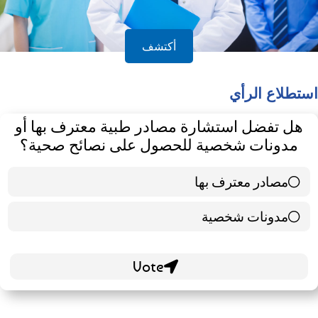
أكتشف
استطلاع الرأي
هل تفضل استشارة مصادر طبية معترف بها أو
مدونات شخصية للحصول على نصائح صحية؟
مصادر معترف بها
39 ( 65 % )
مدونات شخصية
21 ( 35 % )