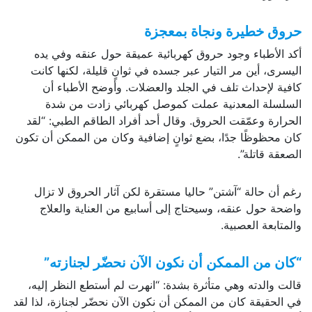
حروق خطيرة ونجاة بمعجزة
أكد الأطباء وجود حروق كهربائية عميقة حول عنقه وفي يده
اليسرى، أين مر التيار عبر جسده في ثوانٍ قليلة، لكنها كانت
كافية لإحداث تلف في الجلد والعضلات. وأوضح الأطباء أن
السلسلة المعدنية عملت كموصل كهربائي زادت من شدة
الحرارة وعمّقت الحروق. وقال أحد أفراد الطاقم الطبي: “لقد
كان محظوظًا جدًا، بضع ثوانٍ إضافية وكان من الممكن أن تكون
الصعقة قاتلة”.
رغم أن حالة “آشتن” حاليا مستقرة لكن آثار الحروق لا تزال
واضحة حول عنقه، وسيحتاج إلى أسابيع من العناية والعلاج
والمتابعة العصبية.
“كان من الممكن أن نكون الآن نحضّر لجنازته”
قالت والدته وهي متأثرة بشدة: “انهرت لم أستطع النظر إليه،
في الحقيقة كان من الممكن أن نكون الآن نحضّر لجنازة، لذا لقد