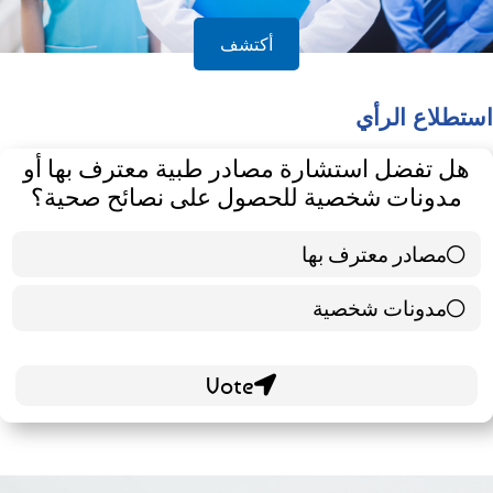
أكتشف
استطلاع الرأي
هل تفضل استشارة مصادر طبية معترف بها أو
مدونات شخصية للحصول على نصائح صحية؟
مصادر معترف بها
39 ( 65 % )
مدونات شخصية
21 ( 35 % )