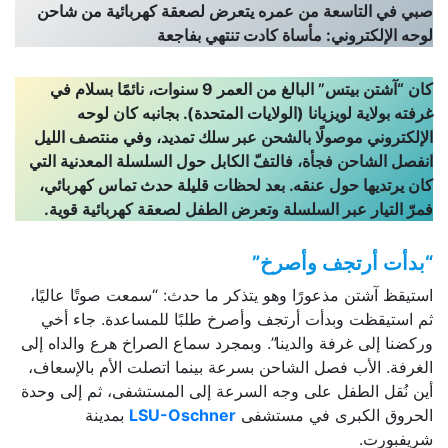
صبي في التاسعة من عمره يتعرض لصعقة كهربائية من شاحن
لوحه الإلكتروني: مأساة كادت تنتهي بفاجعة
كان “آشتن بيتس” البالغ من العمر 9 سنوات، نائمًا بسلام في
غرفته بولاية لويزيانا (الولايات المتحدة). بجانبه كان لوحه
الإلكتروني موصولًا بالشحن عبر سلك تمديد، وفي منتصف الليل
انفصل الشاحن فجأة، فالتفّ الكابل حول السلسلة المعدنية التي
كان يرتديها حول عنقه.
بعد لحظات قليلة حدث تماس كهربائي،
فمرّ التيار عبر السلسلة وتعرض الطفل لصعقة كهربائية قوية.
“بدأت أرتجف وأصرخ”
استيقظ آشتن مذعورًا وهو يتذكر ما حدث: “سمعت صوتًا عاليًا،
ثم استيقظت وبدأت أرتجف وأصرخ طلبًا للمساعدة. جاء أخي
وركضنا إلى غرفة والدينا”. وبمجرد سماع الصراخ هرع والداه إلى
الغرفة. الأب فصل الشاحن بسرعة بينما اتصلت الأم بالإسعاف،
أين نُقل الطفل على وجه السرعة إلى المستشفى، ثم إلى وحدة
الحروق الكبرى في مستشفى
LSU-Oschner
بمدينة
شريفبورت.