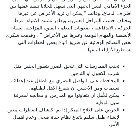
الجزء الامامي الفص الجبهي التي تسهل للخلايا تنفيذ عملها بين
اطراف الدماغ، وقالت ” يمكن ان تزيد الأعراض عن غيرها
وتختلف حسب المراحل العمرية، ويظهر تشتت الانتباه، فرط
الحركة ، الاندفاعية ، صعوبات التعلم ، القلق، المزاجية، نسيان
الأنشطة والمهام اليومية وغيرها من الأعراض ” ، وقدمت شكري
بعض النصائح الوقائية عن طريق اتباع بعض الخطوات التي
يستطيع الأولياء اتباعها :
تجنب الممارسات التي تلحق الضرر بتطور الجنين مثل
شرب الكحول او التدخين
المحافظة على التواصل البصري مع الطفل عند إعطائه
تعليمات ومن الاحسن ان يتفرغ الاهل لطفلهم.
يمكن للأهل ان يتعاونوا مع المدرس او معالجه لمعرفة
سبل الوقاية
الحرص على العلاج المبكر إذا تم اكتشاف اضطراب معين
لإنشاء طفل سليم باتباع نظام حياة صحي وعدم اهمال
الأمر.