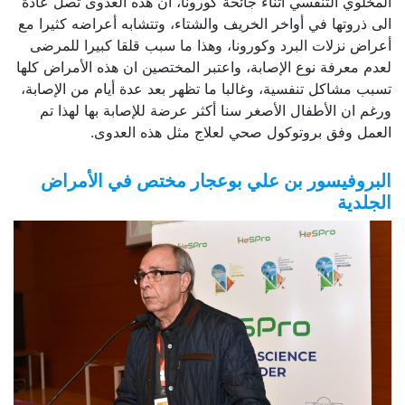
المخلوي التنفسي أثناء جائحة كورونا، ان هذه العدوى تصل عادة
الى ذروتها في أواخر الخريف والشتاء، وتتشابه أعراضه كثيرا مع
أعراض نزلات البرد وكورونا، وهذا ما سبب قلقا كبيرا للمرضى
لعدم معرفة نوع الإصابة، واعتبر المختصين ان هذه الأمراض كلها
تسبب مشاكل تنفسية، وغالبا ما تظهر بعد عدة أيام من الإصابة،
ورغم ان الأطفال الأصغر سنا أكثر عرضة للإصابة بها لهذا تم
العمل وفق بروتوكول صحي لعلاج مثل هذه العدوى.
البروفيسور بن علي بوعجار مختص في الأمراض
الجلدية