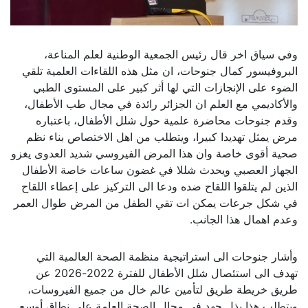
وفي سياق اخر قال رئيس الجمعية الوطنية لعلم المناعة،
البروفيسور كمال جنوحات، ان مثل هذه اللقاءات العلمية تلقي
الضوء على الإنجازات التي لها أثر كبير على المستوى الطبي
والأكاديمي مع العلم ان الجزائر رائدة في مجال طب الأطفال،
وقدم جنوحات محاضرة علمية حول شلل الأطفال، باعتباره
مرض يمثل تهديدا كبيرا، ويتطلب من اهل الاختصاص بناء نظم
صحية أقوى خاصة وان هذا المرض الفيروسي شديد العدوى يغزو
الجهاز العصبي ويحدث شللا في غضون ساعات خاصة الأطفال
الذين لم يتلقوا اللقاح ضده ودعا الى التركيز على إعطاء اللقاح
في شكل جرعات يمكن ات تقي الطفل من المرض طوال العمر
وعدم اهمال هذا الجانب.
وأشار جنوحات الى استراتيجية منظمة الصحة العالمية التي
تهدف الى استئصال شلل الأطفال للفترة 2022-2026 عن
طريق خريطة طريق لتأمين عالم خال من جميع الفيروسات،
ويتطلب هذا بذل جهد في مجال الصحة العامة على نطاق أوسع