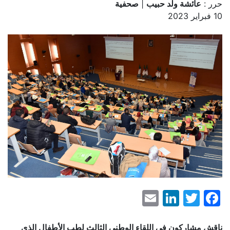
حرر :
عائشة ولد حبيب
|
صحفية
10 فبراير 2023
LinkedIn
Email
Facebook
Twitter
ناقش مشاركون في اللقاء الوطني الثالث لطب الأطفال الذي