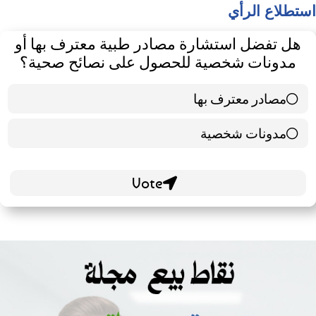
استطلاع الرأي
هل تفضل استشارة مصادر طبية معترف بها أو
مدونات شخصية للحصول على نصائح صحية؟
مصادر معترف بها
39 ( 65 % )
مدونات شخصية
21 ( 35 % )