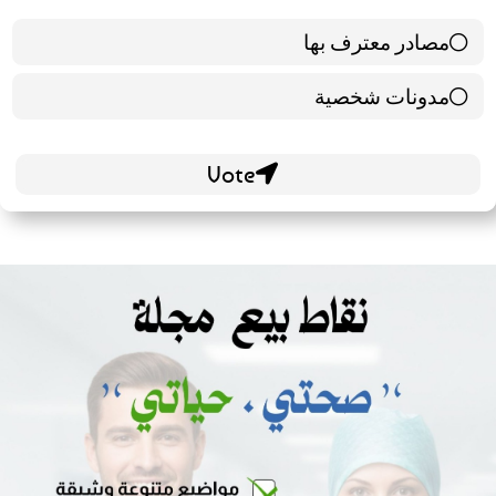
مصادر معترف بها
39 ( 65 % )
مدونات شخصية
21 ( 35 % )