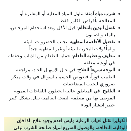
شرب مياه آمنة
: تناول المياه المغلية أو المفلترة أو
المعالجة بأقراص الكلور فقط
غسل اليدين بانتظام
: قبل الأكل وبعد استخدام المرحاض،
بالماء والصابون
تفضيل الأطعمة المطهية
: تجنب الخضروات النيئة
والمأكولات البحرية النيئة أو غير المطهية جيداً
تنظيف وتغطية الطعام
: حماية الطعام من الذباب وحفظه
في أوعية مغلقة
التوجه سريعاً للعلاج
: في حال الإسهال الحاد، مراجعة
الطبيب فوراً، فتعويض الجسم بالسوائل في وقت مبكر
ضروري لتجنب المضاعفات
التلقيح
: في المناطق عالية الخطورة اللقاحات الفموية
الموصى بها من منظمة الصحة العالمية تقلل بشكل كبير
خطر انتشار الوباء
الكوليرا تقتل لغياب الرعاية وليس لعدم وجود علاج. لذا فإن
الوقاية، النظافة، والوصول السريع لمياه صالحة للشرب تبقى