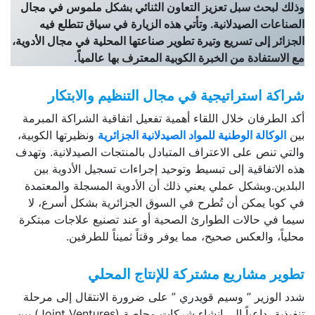
وذلك لبحث سبل تعزيز التعاون الثنائي بشكل ملموس في مجال
الصناعات الصيدلانية. وتأتي هذه الزيارة في سياق تتطلع فيه
الجزائر إلى تسريع وتيرة تطوير صناعتها المحلية في مجال الأدوية،
مع الاستفادة من الخبرة الكوبية المعترف بها عالمياً.
شراكة استراتيجية في مجال التنظيم والابتكار
أكد الطرفان خلال اللقاء أهمية تفعيل اتفاقية الشراكة المبرمة
بين
الوكالة الوطنية للمواد الصيدلانية الجزائرية
ونظيرتها الكوبية،
والتي تنص على الاعتراف المتبادل بالمنتجات الصيدلانية. وتهدف
هذه الاتفاقية إلى تبسيط وتوحيد إجراءات تسجيل الأدوية بين
البلدين.وبشكل عملي يعني ذلك أن الأدوية المسجلة والمعتمدة
في كوبا يمكن أن تُطرح في السوق الجزائرية بشكل أسرع، لا
سيما في حالات الطوارئ الصحية أو عند تصنيع علاجات مبتكرة
محلياً، والعكس صحيح، مما يوفر وقتاً ثميناً للطرفين.
تطوير مشاريع مشتركة للإنتاج المحلي
شدد الوزير ” وسيم قويدري ” على ضرورة الانتقال إلى مرحلة
تنفيذية، داعياً إلى إنشاء شركات محاصة (Joint Ventures) بين