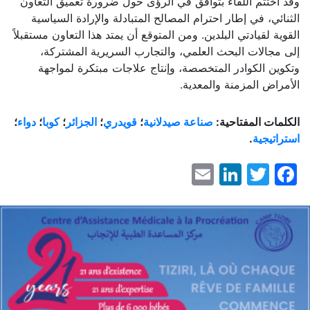
وقد اختتم اللقاء بتوافق في الرؤى حول ضرورة تعميق التعاون
الثنائي، في إطار احترام المصالح المتبادلة والإرادة السياسية
القوية لقيادتي البلدين. ومن المتوقع أن يمتد هذا التعاون مستقبلاً
إلى مجالات البحث العلمي، والتجارب السريرية المشتركة،
وتكوين الكوادر المتخصصة، وإنتاج علاجات مبتكرة لمواجهة
الأمراض المزمنة والمعدية.
الكلمات المفتاحية:
صناعة صيدلانية
؛
قويدري
؛
الجزائر
؛
كوبا
؛
دواء
؛
استراتيجية
.
LinkedIn
Email
Facebook
Twitter