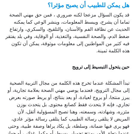
هل يمكن للطبيب أن يصبح مؤثرا؟
قد يكون السؤال مزعجا لكنه ضروري ، فمن حق مهني الصحة
تماما أن يشرح، ويبسط المعلومات، وينشر الوعي كما يمكنه
الحديث عن نظافة الفم والأسنان، والتلقيح، والسكري، وارتفاع
ضغط الدم، والصحة النفسية، والتغذية، أو الوقاية، وفي بلد يفتقر
فيه كثير من المواطنين إلى معلومات موثوقة، يمكن أن تكون
هذه الكلمة ثمينة.
حين يتحول التبسيط إلى ترويج
تبدأ المشكلة عندما تخرج هذه الكلمة من مجال التربية الصحية
إلى مجال الترويج، فعندما يوصي مهني الصحة بعلامة تجارية، أو
يبرز منتجا، أو يروج لعيادة، أو يعد بنتائج، أو يربط صورته بعرض
تجاري، فإنه لا يتحدث فقط كصانع محتوى. بل يتحدث بوزن
مئزره، وشهادته، وسمعته، وهنا تصبح المسؤولية أثقل، لأن
المريض لا يتلقى رسالة الطبيب كما يتلقى رسالة مؤثر عادي،
فهو يرى فيها ضمانة، وسلطة، بل يكاد يراها وصفة طبية، وحتى
عندما يتعلق الأمر بمنتج تجميلي بسيط، أو مكمل غذائي، أو جهاز