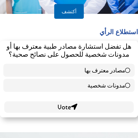
أكتشف
استطلاع الرأي
هل تفضل استشارة مصادر طبية معترف بها أو
مدونات شخصية للحصول على نصائح صحية؟
مصادر معترف بها
39 ( 65 % )
مدونات شخصية
21 ( 35 % )