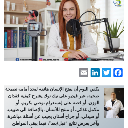
LinkedIn
Email
Facebook
Twitter
يكفي اليوم أن يفتح الإنسان هاتفه ليجد أمامه نصيحة
صحية، عبر فيديو على تيك توك يشرح كيفية فقدان
الوزن، أو قصة على إنستغرام توصي بكريم، أو
مكمل غذائي، أو منتج للأسنان، بالإضافة الى طبيب،
أو صيدلي، أو جراح أسنان يجيب عن أسئلة مباشرة،
وآخر يعرض نتائج “قبل/بعد”، فيما يبقى المواطن