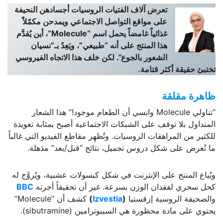
تعرض آلاف الفتيات الروسيات أجسادهن النحيفة
على مواقع التواصل الاجتماعي ويمدحن مكمّلاً
غذائياً غامضاً يحمل اسم “
Molecule
“، أين يُقدَّم
هذا المنتج على أنه “طبيعي”، ويَعِدُ بـ”نسيان
الشعور بالجوع”. لكن خلف هذا الاتجاه الفيروسي
تختبئ حقيقة أكثر قتامة.
ظاهرة مقلقة
“تناولي Molecule وانسي أن الطعام موجود!” هذا الشعار
المتداول بلا توقف على الشبكات الاجتماعية أصبح بمثابة تعويذة
للكثير من المراهقات الروسيات. وتُظهِر مقاطع الفيديو التي غالباً
ما تُعرض على شكل دروس تجميل، نتائج “قبل/بعد” مذهلة.
ويُباع المنتج على الإنترنت في شكل كبسولات عشبية، ويُروَّج له
كحل سحري لفقدان الوزن بسرعة. غير أن تحقيقاً أجرته
BBC
والصحيفة الروسية إزفستيا
(
Izvestia
)
كشف أن “Molecule”
يحتوي على مادة محظورة هي السيبوترامين (sibutramine).