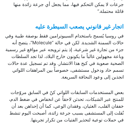
جرعات لا يمكن التحكم فيها، مما يجعل أي جرعة زائدة منها
قاتلة محتملة.”
اتجار غير قانوني يصعب السيطرة عليه
في روسيا يُسمح باستخدام السيبوترامين فقط بوصفة طبية وفي
حالات السمنة الشديدة. لكن في حالة “Molecule”، يتضح أنه
جزء من تجارة غير شرعية، إذ يتم ترويجه عبر مواقع غير رسمية
وباعة مجهولين غالباً ما يكونون خارج البلاد، لذا تجد السلطات
الصحية صعوبة في كبح هذا الانتشار. وقد تم تسجيل عدة حالات
تسمم حاد ودخول مستشفى، خصوصاً بين المراهقات اللواتي
انجذبن إلى وعود النحافة السريعة.
بعض المستخدمات السابقات اللواتي كنّ في السابق مروّجات
للمنتج عبر الشبكات، تحدثن لاحقاً عن انخفاض في ضغط الدم،
خفقان القلب، الغثيان، وفقدان الوعي، كما أن إحداهن بعد أن
نُقلت إلى المستشفى بسبب جرعة زائدة، أصبحت اليوم تنشط
في حملات توعية لتحذير الفتيات من تكرار تجربتها.