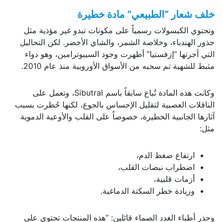
خلف شعار “الطبيعي” مادة خطيرة
وتحتوي الكبسولات رسمياً على مكونات تبدو غير مؤذية مثل
جذور الهندباء، وخلاصة الشمر، والشاي الأخضر. لكن التحاليل
التي أجرتها “إزفستيا” أظهرت وجود السيبوترامين، وهو دواء
مثبط للشهية تم سحبه من الأسواق الأوروبية منذ عام 2010.
وكانت هذه المادة تُباع سابقاً باسم Sibutral، وتعمل على
الناقلات العصبية لتقليل الإحساس بالجوع، لكنها حُظرت بسبب
آثارها الجانبية الخطيرة، خصوصاً على القلب والأوعية الدموية
مثل:
ارتفاع ضغط الدم،
اضطراب نبضات القلب،
أزمات قلبية،
وزيادة خطر السكتة الدماغية.
وحذر أطباء الغدد الصماء قائلين: “هذه المنتجات تحتوي على