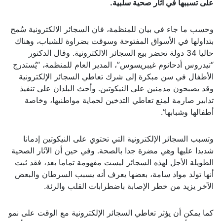
على تسببها في آثار صحية سلبية.
وحسب ما جاء في بيان للمنظمة، فان السجائر الالكترونية سُمح
بتداولها في الأسواق المفتوحة وسوقت بضراوة للشباب، وهناك
حاليا 34 دولة تحضر بيع السجائر الالكترونية. وقال الدكتور
“تيدروس أدحانوم غيبريسوس”، المدير العام للمنظمة، “يُستدرج
الأطفال في سن مبكرة إلى شرك تعاطي السجائر الإلكترونية
وقد يصبحون مدمنين على النيكوتين. وأحث البلدان على تنفيذ
تدابير صارمة لمنع تعاطي التدخين لحماية مواطنيها، وخاصة
أطفالها وشبابها”.
وتسبب السجائر الإلكترونية التي تحتوي على النيكوتين إدمانا
شديدا عليها وهي مضرة جدا بالصحة. وفي حين أن الآثار الصحية
الطويلة الأجل لهذه السجائر ليست مفهومة تماما بعد، فقد ثبت
أنها تولد مواد سامة، بعضها يعرف أنه يسبب السرطان والبعض
الآخر يزيد من خطر الإصابة باضطرابات القلب والرئة.
كما يمكن أن يؤثر تعاطي السجائر الإلكترونية مع الوقت على نمو