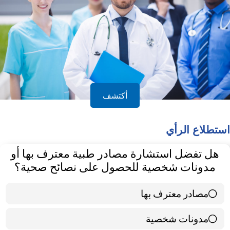
أكتشف
استطلاع الرأي
هل تفضل استشارة مصادر طبية معترف بها أو
مدونات شخصية للحصول على نصائح صحية؟
مصادر معترف بها
39 ( 65 % )
مدونات شخصية
21 ( 35 % )