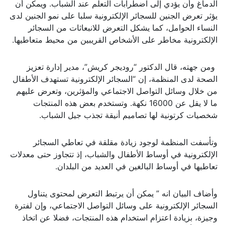
الدماغ وأن يؤدي إلى اضطرابات التعلم عند الشباب. ويمكن أن
يؤثر تعرض الجنين للسجائر الإلكترونية سلبا على نمو الجنين لدى
النساء الحوامل، كما يشكل التعرض للانبعاثات من السجائر
الإلكترونية مخاطر على الأشخاص القريبين من محيط متعاطيها.
ومن جهته، قال الدكتور “روديجر كريش”، مدير إدارة تعزيز
الصحة لدى المنظمة، إن “السجائر الإلكترونية تستهدف الأطفال
من خلال وسائل التواصل الاجتماعي والمؤثرين، وتعرض عليهم
ما لا يقل عن 16000 نكهة. وتستخدم بعض هذه المنتجات
شخصيات كرتونية لها تصاميم أنيقة تجذب جيل الشباب.
وتأسفت المنظمة لوجود زيادة مقلقة في تعاطي السجائر
الإلكترونية في أوساط الأطفال والشباب، إذ تتجاوز حتى معدلات
تعاطيها في أوساط البالغين في العديد من البلدان.
وأضاف البيان انه ” يمكن أن يرتبط التعرض لمحتوى يتناول
السجائر الإلكترونية على وسائل التواصل الاجتماعي، وإن لفترة
وجيزة، بزيادة اعتزام استخدام هذه المنتجات، فضلا عن اتخاذ