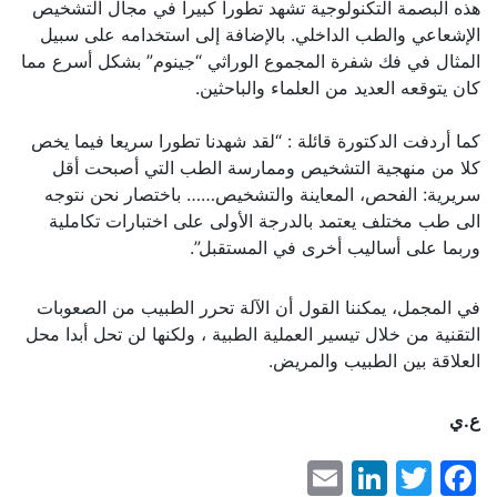
هذه البصمة التكنولوجية تشهد تطورا كبيرا في مجال التشخيص
الإشعاعي والطب الداخلي. بالإضافة إلى استخدامه على سبيل
المثال في فك شفرة المجموع الوراثي “جينوم” بشكل أسرع مما
كان يتوقعه العديد من العلماء والباحثين.
كما أردفت الدكتورة قائلة : “لقد شهدنا تطورا سريعا فيما يخص
كلا من منهجية التشخيص وممارسة الطب التي أصبحت أقل
سريرية: الفحص، المعاينة والتشخيص…… باختصار نحن نتوجه
الى طب مختلف يعتمد بالدرجة الأولى على اختبارات تكاملية
وربما على أساليب أخرى في المستقبل”.
في المجمل، يمكننا القول أن الآلة تحرر الطبيب من الصعوبات
التقنية من خلال تيسير العملية الطبية ، ولكنها لن تحل أبدا محل
العلاقة بين الطبيب والمريض.
ع.ي
LinkedIn
Email
Facebook
Twitter