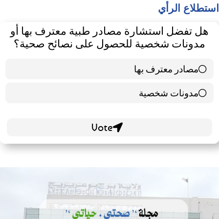
استطلاع الرأي
هل تفضل استشارة مصادر طبية معترف بها أو
مدونات شخصية للحصول على نصائح صحية؟
مصادر معترف بها
39 ( 65 % )
مدونات شخصية
21 ( 35 % )