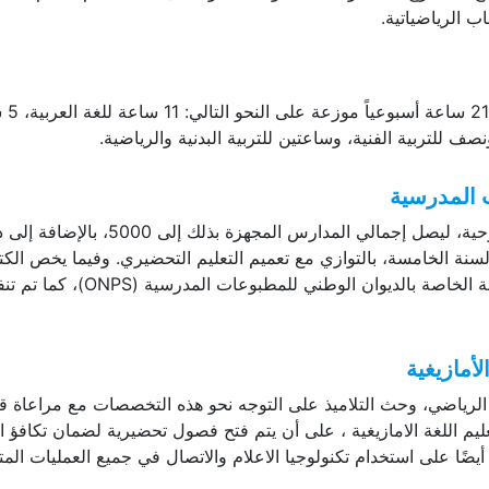
وسيتضمن الجدول ا
 للتربية الفنية، وساعتين للتربية البدنية والرياضية.
ب المدرسية
وتم تجهيز 1700 مدرسة ابتدائية هذا العام بأجهزة لوحية، ليصل إجمالي المدارس المجهزة بذلك إلى 00
 السنة الخامسة، بالتوازي مع تعميم التعليم التحضيري. وفيما يخص الك
المدرسية، أمر الوزير بإطلاق عملية البيع عبر المنصة الخاصة بالديوان الوطني للمطبوعات المدرسية (
أمازيغية
لرياضي، وحث التلاميذ على التوجه نحو هذه التخصصات مع مراعاة قد
ليم اللغة الامازيغية ، على أن يتم فتح فصول تحضيرية لضمان تكافؤ 
ضًا على استخدام تكنولوجيا الاعلام والاتصال في جميع العمليات المت