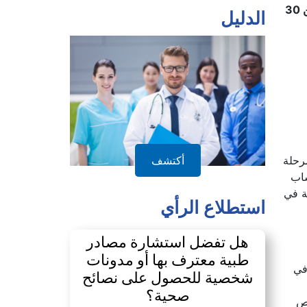
التحق صبيحة اليوم الأحد أزيد من 12 مليون تلميذ في المراحل الابتدائية والمتوسطة والثانوية إلى مقاعد الدراسة في أكثر من 30
الدليل
أكتشف
رحلة
ساب
ية في
استطلاع الرأي
هل تفضل استشارة مصادر
طبية معترف بها أو مدونات
في
شخصية للحصول على نصائح
صحية؟
صص