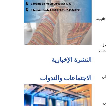
 فيما يتعلق بالبنية التحتية، سيتم افتتاح 604 مؤسسات جديدة، بما في ذلك 354 مدرسة ابتدائية، و162 متوسطة، و88 ثانوية،
ال
اجات
النشرة الإخبارية
لى
الاجتماعات والندوات
ى