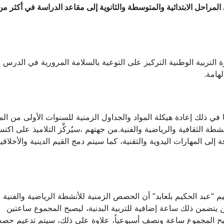
ة التربية الوطنية التركيز على التوعية بالسلامة المرورية في الدرس
لهامة.
في ذلك إعادة هيكلة المواد والجداول الزمنية للسنوات الأولى من الم
نشطة الثقافية والرياضية والفنية.من جهتهم ،سيُركِّز التلاميذ على اكت
إلى المهارات اليدوية والتقنية، كما سيتم دمج القيم الدينية والأخلاق
يم ”عبد الحكيم بلعابد” أن الحصص الزمنية للأنشطة الرياضية والفنية 
ئية ستزداد من 7% إلى 20%، في حين يتضمن ذلك ساعة إضافية للتربية البدنية، ليصبح المجموع ساعتين
ة للتربية الفنية، ليصبح المجموع ساعة ونصف أسبوعياً، علاوة على ذلك، سيتم تدعيم ح