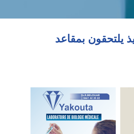
: أزيد من 12 مليون تلميذ يلتحقون بمقاعد