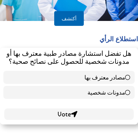
أكتشف
استطلاع الرأي
هل تفضل استشارة مصادر طبية معترف بها أو
مدونات شخصية للحصول على نصائح صحية؟
مصادر معترف بها
39 ( 65 % )
مدونات شخصية
21 ( 35 % )