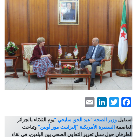
LinkedIn
Email
Facebook
Twitter
استقبل
وزير الصحة “عبد الحق سايحي “
يوم الثلاثاء بالجزائر
العاصمة
السفيرة الأمريكية “إليزابيث مور أوبين”
وتباحث
الطرفان حول سبل تعزيز التعاون الصحي بين البلدين، في لقاء