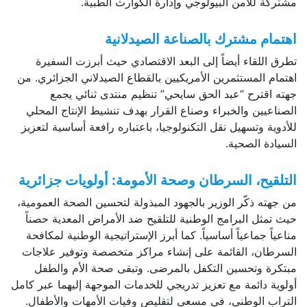
مشتركة للأمن البيولوجي وإدارة الكوارث الطبية.
اهتمام مشترك بالصناعة الصيدلانية
تطرق اللقاء أيضاً إلى البعد الاقتصادي حيث أبرزت السفيرة
اهتمام المستثمرين الأمريكيين بالقطاع الصيدلاني الجزائري. من
جهته اقترح “عبد الحق سايحي” تنظيم منتدى ثنائي يجمع
الصناعيين والخبراء وصناع القرار بهدف تنشيط الإنتاج المحلي
للأدوية وتسهيل نقل التكنولوجيا، باعتباره رافعة أساسية لتعزيز
السيادة الصحية.
التلقيح، السرطان وصحة الأمومة: أولويات جزائرية
من جهته ذكّر الوزير بالجهود المبذولة لتحسين الصحة العمومية،
حيث تمثل البرامج الوطنية للتلقيح ضد الأمراض المعدية حصناً
مناعياً جماعياً أساسياً. كما أبرز الإستراتيجية الوطنية لمكافحة
السرطان، القائمة على إنشاء مراكز متخصصة وتوفير علاجات
مبتكرة وتحسين التكفل بالمرضى. وتبقى صحة الأم والطفل
أولوية دائمة مع تعزيز تدريجي للخدمات الموجهة إليهما عبر كامل
التراب الوطني، في مسعى لتقليص وفيات الأمهات والأطفال.