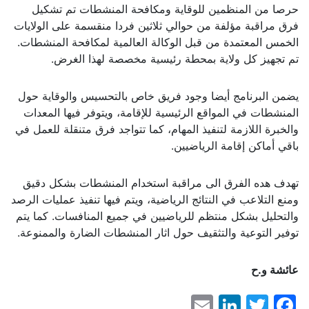
حرصا من المنظمين للوقاية ومكافحة المنشطات تم تشكيل
فرق مراقبة مؤلفة من حوالي ثلاثين فردا منقسمة على الولايات
الخمس المعتمدة من قبل الوكالة العالمية لمكافحة المنشطات.
تم تجهيز كل ولاية بمحطة رئيسية مخصصة لهذا الغرض.
يضمن البرنامج أيضا وجود فريق خاص بالتحسيس والوقاية حول
المنشطات في المواقع الرئيسية للإقامة، ويتوفر فيها المعدات
والخبرة اللازمة لتنفيذ المهام، كما تتواجد فرق متنقلة للعمل في
باقي أماكن إقامة الرياضيين.
تهدف هده الفرق الى مراقبة استخدام المنشطات بشكل دقيق
ومنع التلاعب في النتائج الرياضية، ويتم فيها تنفيذ عمليات الرصد
والتحليل بشكل منتظم للرياضيين في جميع المنافسات. كما يتم
توفير التوعية والتثقيف حول اثار المنشطات الضارة والممنوعة.
عائشة و.ح
LinkedIn
Email
Facebook
Twitter