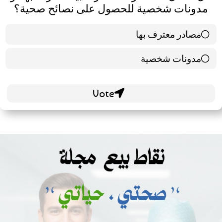
مدونات شخصية للحصول على نصائح صحية؟
مصادر معترف بها
39 ( 65 % )
مدونات شخصية
21 ( 35 % )