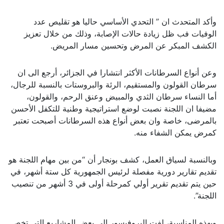
وأكد المتحدث ان ” التحدي الأساسي حاليا هو تقليص عدد
الوفيات فب ظل زيادة حالات الإصابة، وذلك من خلال تعزيز
الكشف المبكر عن المرض وتحسين مسار المريض.
وعن أنواع السرطانات الأكثر انتشارا في الجزائر، أرجع الى ان
سرطان القولون والمستقيم، الرئة والبروستات بالنسبة للرجال،
أما النساء سرطان الثدي والمبيض وعنق الرحم، والقولون،
مضيفا ان اللجنة نصبت لوضع استراتيجية وطنية للتكفل الأحسن
بالمرضى، خاصة وان بعض أنواع هذه السرطانات أصبحت تعتبر
كمرض يمكن الشفاء منه.
وبالنسبة لسياق العمل، كشف بونجار أن “من بين مهام اللجنة هو
تقديم تقارير دورية مفصلة لرئيس الجمهورية كل ستة أشهر، في
حين يتم تقديم تقرير أولي كمرحلة أولى في 3 أشهر من تنصيب
اللجنة”.
وبهذه المناسبة، لفت البروفيسور الى بعض المشاريع التي تخص