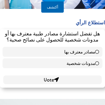
أكتشف
استطلاع الرأي
هل تفضل استشارة مصادر طبية معترف بها أو
مدونات شخصية للحصول على نصائح صحية؟
مصادر معترف بها
39 ( 65 % )
مدونات شخصية
21 ( 35 % )