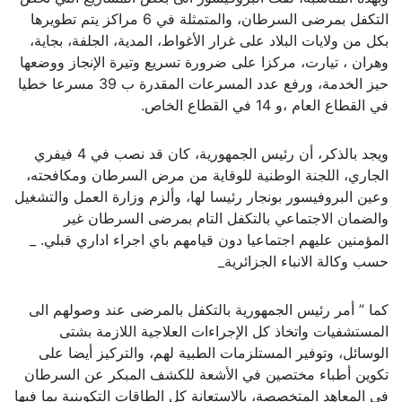
التكفل بمرضى السرطان، والمتمثلة في 6 مراكز يتم تطويرها
بكل من ولايات البلاد على غرار الأغواط، المدية، الجلفة، بجاية،
وهران ، تيارت، مركزا على ضرورة تسريع وتيرة الإنجاز ووضعها
حيز الخدمة، ورفع عدد المسرعات المقدرة ب 39 مسرعا خطيا
في القطاع العام ،و 14 في القطاع الخاص.
ويجد بالذكر، أن رئيس الجمهورية، كان قد نصب في 4 فيفري
الجاري، اللجنة الوطنية للوقاية من مرض السرطان ومكافحته،
وعين البروفيسور بونجار رئيسا لها، وألزم وزارة العمل والتشغيل
والضمان الاجتماعي بالتكفل التام بمرضى السرطان غير
المؤمنين عليهم اجتماعيا دون قيامهم باي اجراء اداري قبلي. _
حسب وكالة الانباء الجزائرية_
كما ” أمر رئيس الجمهورية بالتكفل بالمرضى عند وصولهم الى
المستشفيات واتخاذ كل الإجراءات العلاجية اللازمة بشتى
الوسائل، وتوفير المستلزمات الطبية لهم، والتركيز أيضا على
تكوين أطباء مختصين في الأشعة للكشف المبكر عن السرطان
في المعاهد المتخصصة، بالاستعانة كل الطاقات التكوينية بما فيها